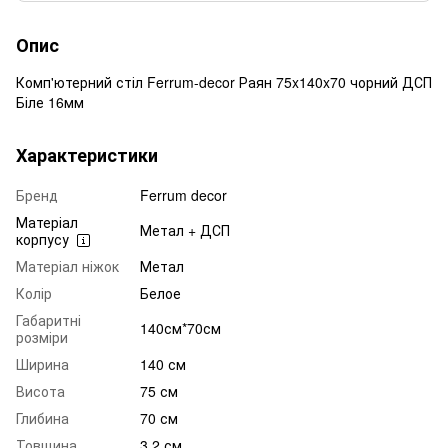
Опис
Комп'ютерний стіл Ferrum-decor Раян 75x140x70 чорний ДСП
Біле 16мм
Характеристики
Бренд
Ferrum decor
Матеріал
Метал + ДСП
корпусу
Матеріал ніжок
Метал
Колір
Белое
Габаритні
140см*70см
розміри
Ширина
140 см
Висота
75 см
Глибина
70 см
Товщина
3.2 см