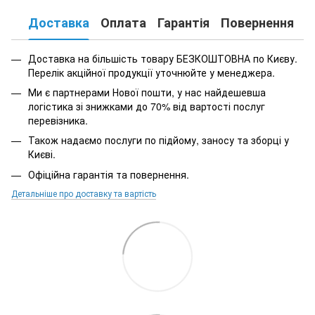
Доставка
Оплата
Гарантія
Повернення
К
Доставка на більшість товару БЕЗКОШТОВНА по Києву.
Перелік акційної продукції уточнюйте у менеджера.
Ми є партнерами Нової пошти, у нас найдешевша
логістика зі знижками до 70% від вартості послуг
перевізника.
Також надаємо послуги по підйому, заносу та зборці у
Києві.
Офіційна гарантія та повернення.
Детальніше про доставку та вартість