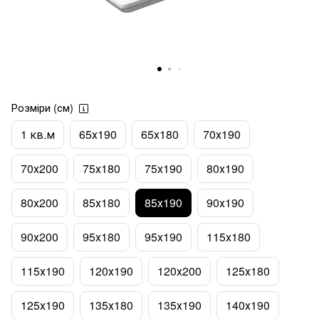
Розміри (см)
1 кв.м
65х190
65х180
70х190
70х200
75х180
75х190
80х190
80х200
85х180
85х190
90х190
90х200
95х180
95х190
115х180
115х190
120х190
120х200
125х180
125х190
135х180
135х190
140х190