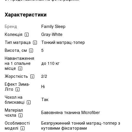
Характеристики
Бренд
Family Sleep
Колекція
Gray-White
Тип матраца
Тонкий матрац-топер
Висота, см
5
Навантаження
на 1 спальне
до 110 кг
місце
Жорсткість
2/2
Ефект Зима-
Ні
Літо
Чохол на
Так
блискавці
Матеріал
Бавовняна тканина Microfiber
чохла
Особливості
Безпружинний тонкий матрац-топпер з
моделі
кутовими фіксаторами