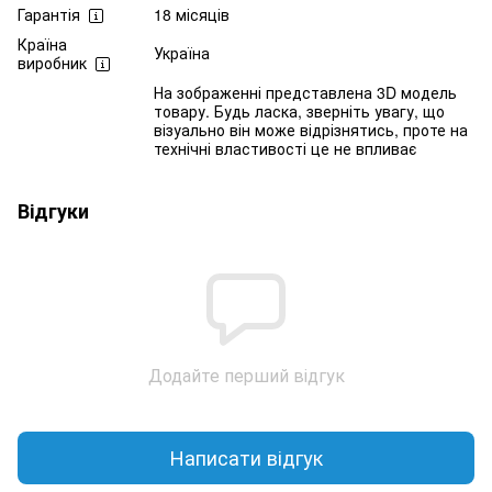
Гарантія
18 місяців
Країна
Україна
виробник
На зображенні представлена 3D модель
товару. Будь ласка, зверніть увагу, що
візуально він може відрізнятись, проте на
технічні властивості це не впливає
Відгуки
Додайте перший відгук
Написати відгук