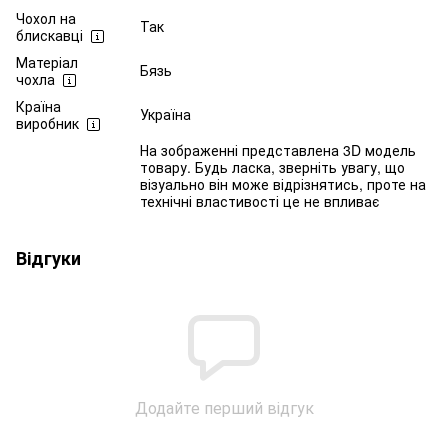
Чохол на
Так
блискавці
Матеріал
Бязь
чохла
Країна
Україна
виробник
На зображенні представлена 3D модель
товару. Будь ласка, зверніть увагу, що
візуально він може відрізнятись, проте на
технічні властивості це не впливає
Відгуки
Додайте перший відгук