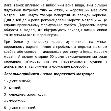
Вага також впливає на вибір: чим вона вища, тим більшої
підтримки потребує тіло — отже, й жорсткіший має бути
матрац. Але надто тверда поверхня не завжди корисна.
Для дітей до 4 років рекомендовані жорсткі матраци — це
сприяє правильному формуванню хребта. Дорослим варто
обирати ті моделі, які підтримують природні вигини спини
та не спричиняють перенапруги.
При болях у попереку краще зупинитися на м’яко-
середньому варіанті. Якщо є проблеми з верхнім відділом
хребта або сколіоз — доцільніше розглянути більш жорсткі
моделі. А людям старше 50 років рекомендовані матраци
середньої м’якості, які не перетискають судини і
допомагають підтримувати нормальне кровообіг.
Загальноприйнята шкала жорсткості матраца:
1 - дуже м'який;
2 - м'який;
3 - середньої жорсткості;
4 - жорсткий;
5 - дуже жорсткий.