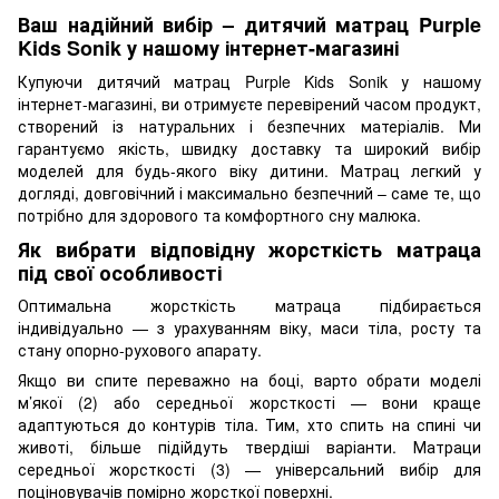
Ваш надійний вибір – дитячий матрац Purple
Kids Sonik у нашому інтернет-магазині
Купуючи дитячий матрац Purple Kids Sonik у нашому
інтернет-магазині, ви отримуєте перевірений часом продукт,
створений із натуральних і безпечних матеріалів. Ми
гарантуємо якість, швидку доставку та широкий вибір
моделей для будь-якого віку дитини. Матрац легкий у
догляді, довговічний і максимально безпечний – саме те, що
потрібно для здорового та комфортного сну малюка.
Як вибрати відповідну жорсткість матраца
під свої особливості
Оптимальна жорсткість матраца підбирається
індивідуально — з урахуванням віку, маси тіла, росту та
стану опорно-рухового апарату.
Якщо ви спите переважно на боці, варто обрати моделі
м’якої (2) або середньої жорсткості — вони краще
адаптуються до контурів тіла. Тим, хто спить на спині чи
животі, більше підійдуть твердіші варіанти. Матраци
середньої жорсткості (3) — універсальний вибір для
поціновувачів помірно жорсткої поверхні.