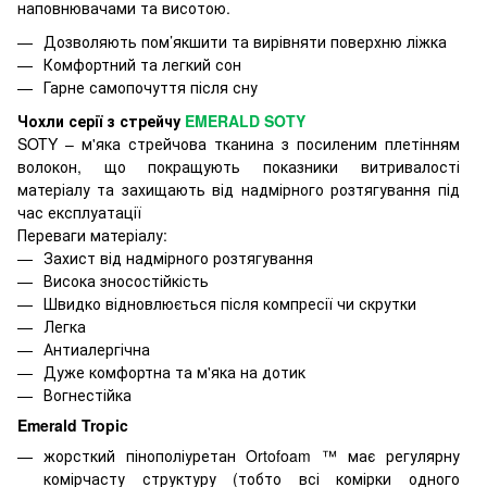
наповнювачами та висотою.
Дозволяють пом’якшити та вирівняти поверхню ліжка
Комфортний та легкий сон
Гарне самопочуття після сну
Чохли серії з стрейчу
EMERALD SOTY
SOTY – м'яка стрейчова тканина з посиленим плетінням
волокон, що покращують показники витривалості
матеріалу та захищають від надмірного розтягування під
час експлуатації
Переваги матеріалу:
Захист від надмірного розтягування
Висока зносостійкість
Швидко відновлюється після компресії чи скрутки
Легка
Антиалергічна
Дуже комфортна та м'яка на дотик
Вогнестійка
Emerald Tropic
жорсткий пінополіуретан Ortofoam ™ має регулярну
комірчасту структуру (тобто всі комірки одного