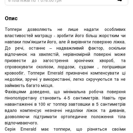
Опис
Топпери дозволяють не лише надати особливих
властивостей матрацу - зробити його більш жорстким чи
навпаки пом’якшити його, але й вирівняти поверхню ліжка.
До речі, останнє – надважливий фактор, оскільки
відпочинок на хвилястій, нерівномірній поверхні може
призвести до загострення хронічних хвороб, та
спровокувати сколіози, лордози, судоми , погіршивши
кровообіг. Топпери Emerald призначені компенсувати ці
недоліки, зручні у використанні, легко скручуються та не
займають багато місця.
Фахівцями доведено, що мінімальна робоча поверхня
пінополіуретану становить 4-5 сантиметрів. Навіть при
навантаженні в 100 кг топпер завтовшки в 5 сантиметрів
вдало компенсує незначні недоліки ліжок та диванів,
дозволяючи підтримати ортопедичне положення тіла
відпочиваючого.
Серія Emerald має топпери, що різняться своїми