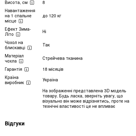
Висота, см
8
Навантаження
на 1 спальне
до 120 кг
місце
Ефект Зима-
Ні
Літо
Чохол на
Так
блискавці
Матеріал
Стрейчева тканина
чохла
Гарантія
18 місяців
Країна
Україна
виробник
На зображенні представлена 3D модель
товару. Будь ласка, зверніть увагу, що
візуально він може відрізнятись, проте на
технічні властивості це не впливає
Відгуки