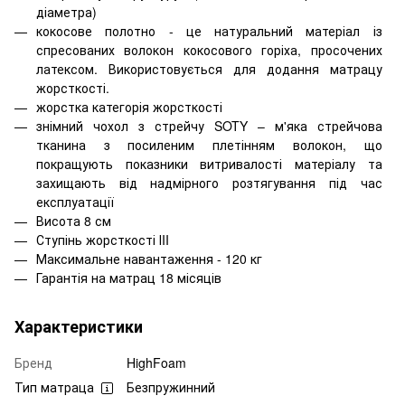
діаметра)
кокосове полотно - це натуральний матеріал із
спресованих волокон кокосового горіха, просочених
латексом. Використовується для додання матрацу
жорсткості.
жорстка категорія жорсткості
знімний
чохол з стрейчу SOTY – м'яка стрейчова
тканина з посиленим плетінням волокон, що
покращують показники витривалості матеріалу та
захищають від надмірного розтягування під час
експлуатації
Висота 8 см
Ступінь жорсткості ІII
Максимальне навантаження - 1
2
0 кг
Гарантія на матрац 18 місяців
Характеристики
Бренд
HighFoam
Тип матраца
Безпружинний