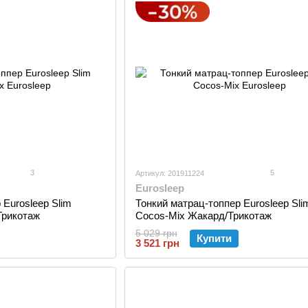
3
5
Артикул: 201911224
Eurosleep
 Eurosleep Slim
Тонкий матрац-топпер Eurosleep Sli
Трикотаж
Cocos-Mix Жакард/Трикотаж
5 029 грн
Купити
3 521 грн