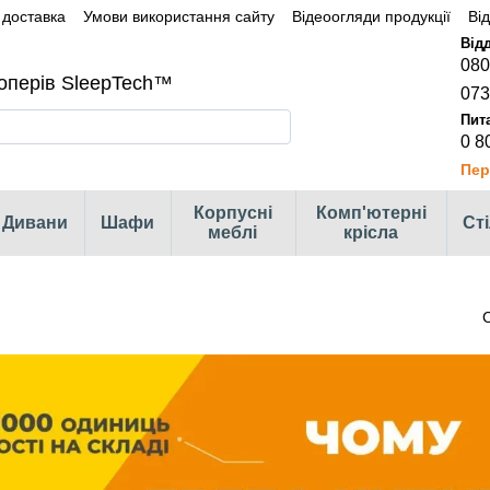
 доставка
Умови використання сайту
Відеоогляди продукції
Ві
080
оперів SleepTech™
073
0 8
Пер
Корпусні
Комп'ютерні
Дивани
Шафи
Ст
меблі
крісла