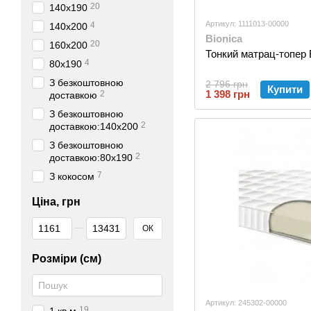
20
140х190
Артикул: 1111013-00000
4
140х200
Bionica
20
160х200
Тонкий матрац-топер 
4
80х190
З безкоштовною
2 796 грн
Купити
1 398 грн
2
доставкою
З безкоштовною
2
доставкою:140х200
З безкоштовною
2
доставкою:80х190
7
З кокосом
Ціна, грн
Від Ціна, грн
До Ціна, грн
ОК
Розміри (см)
Артикул: 245302-00000
19