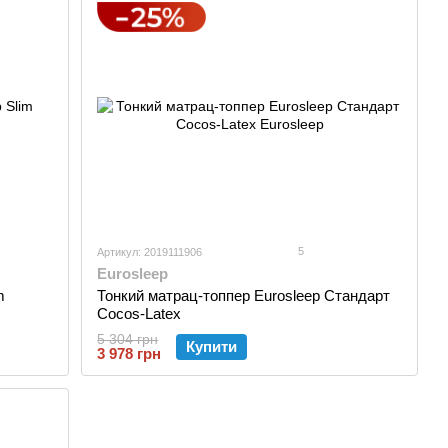
5
Артикул: 2019111906
Eurosleep
m
Тонкий матрац-топпер Eurosleep Стандарт
Cocos-Latex
5 304 грн
Купити
3 978 грн