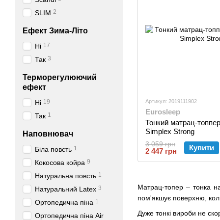
2
SLIM
Ефект Зима-Літо
17
Ні
3
Так
Терморегулюючий
ефект
19
Артикул: 2019111902
Ні
Eurosleep
1
Так
Тонкий матрац-топпер
Simplex Strong
Наповнювач
3 059 грн
Купити
1
Біла повсть
2 447 грн
9
Кокосова койра
1
Натуральна повсть
Матрац-топер – тонка на
3
Натуральний Latex
пом'якшує поверхню, коли
1
Ортопедична піна
Дуже тонкі вироби не ск
Ортопедична піна Air