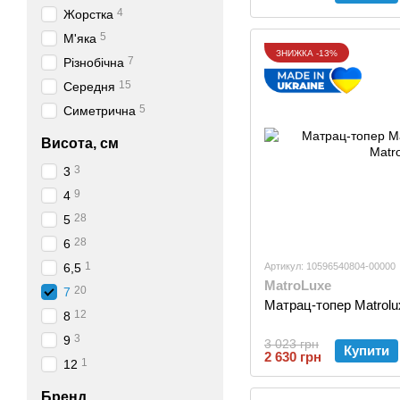
4
Жорстка
5
М'яка
ЗНИЖКА -13%
7
Різнобічна
15
Середня
5
Симетрична
Висота, см
3
3
9
4
28
5
28
6
1
6,5
Артикул: 10596540804-00000
MatroLuxe
20
7
Матрац-топер Matrolu
12
8
3
9
3 023 грн
Купити
2 630 грн
1
12
Бренд