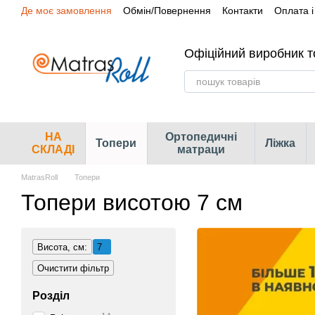
Де моє замовлення
Обмін/Повернення
Контакти
Оплата і
Перейти до основного контенту
Сертифікати
Наші магазини
Офіційний виробник т
НА
Ортопедичні
Топери
Ліжка
СКЛАДІ
матраци
MatrasRoll
Топери
Топери висотою 7 см
Висота, см:
7
Очистити фільтр
Розділ