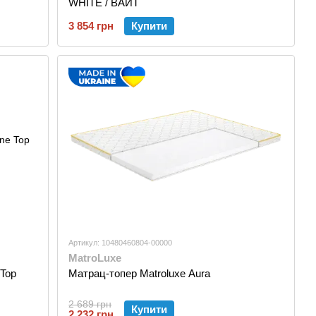
WHITE / ВАЙТ
3 854 грн
Купити
Артикул: 10480460804-00000
MatroLuxe
 Top
Матрац-топер Matroluxe Aura
2 689 грн
Купити
2 232 грн