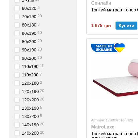
1 кв.м
Сонлайн
5
60х120
Тонкий матрац-топер 
20
70х190
3
80х180
1 675 грн
Купити
20
80х190
20
80х200
20
90х190
20
90х200
11
110х190
7
110х200
2
120х180
20
120х190
20
120х200
5
130х190
5
130х200
Артикул: 1230092018-5120
20
140х190
MatroLuxe
20
140х200
Тонкий матрац-топер M