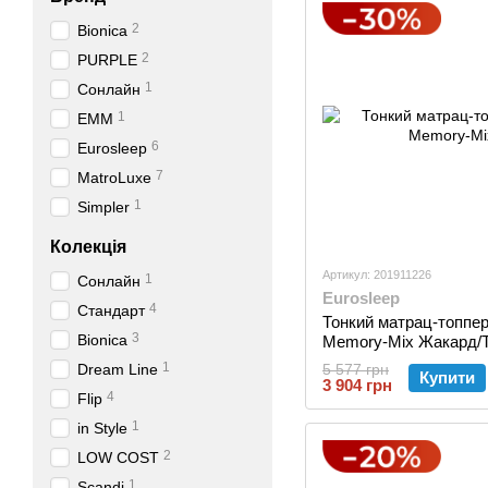
2
Bionica
2
PURPLE
1
Сонлайн
1
EMM
6
Eurosleep
7
MatroLuxe
1
Simpler
Колекція
Артикул: 201911226
1
Сонлайн
Eurosleep
4
Стандарт
Тонкий матрац-топпер
3
Bionica
Memory-Mix Жакард/
1
Dream Line
5 577 грн
Купити
3 904 грн
4
Flip
1
in Style
2
LOW COST
1
Scandi