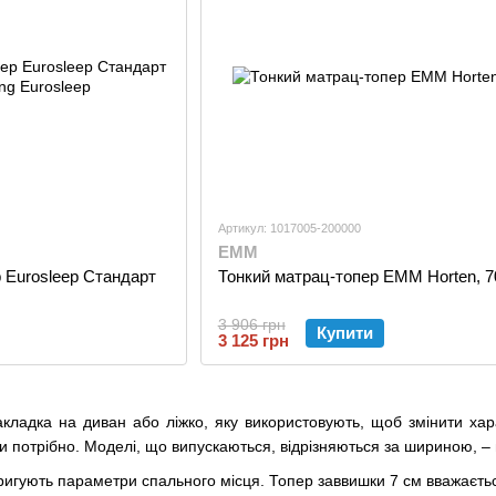
Артикул: 1017005-200000
EMM
 Eurosleep Стандарт
Тонкий матрац-топер ЕММ Horten, 7
3 906 грн
Купити
3 125 грн
кладка на диван або ліжко, яку використовують, щоб змінити хар
 потрібно. Моделі, що випускаються, відрізняються за шириною, – 
оригують параметри спального місця. Топер заввишки 7 см вважаєть