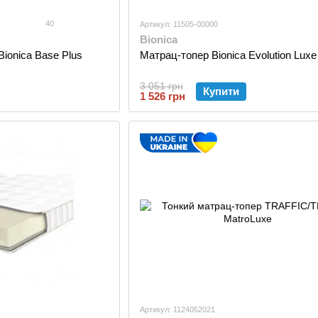
40
Артикул: 11505-00000
Bionica
Bionica Base Plus
Матрац-топер Bionica Evolution Luxe
3 051 грн
Купити
1 526 грн
Артикул: 1124052021