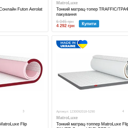
MatroLuxe
Сонлайн Futon Aerolat
Тонкий матрац-топер TRAFFIC/ТРАФ
пакування
6 045 грн
Купити
4 292 грн
3
4
Артикул: 1230092018-5290
MatroLuxe
atroLuxe Flip
Тонкий матрац-топпер MatroLuxe Flip