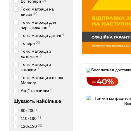
14
Всі топери
Тонкі матраци на
10
диван
Тонкі матраци для
6
вирівнювання
4
Тонкі матраци дитячі
20
Топери
Тонкі матраци з
2
латексом
Тонкі матраци з
5
кокосом
Тонкі матраци з піною
1
Memory
9
Акції та знижки
Шукають найбільше
4
80х200
11
110х190
20
120х190