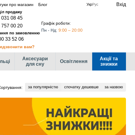
Вхід
дгуки про магазин
Блог
Укр
Рус
 031 08 45
Графік роботи:
 757 00 20
Пн - Нд:
9:00 – 20:00
00 33 52 06
едзвонити вам?
Аксесуари
Акції та
ільці
Освітлення
для сну
знижки
за популярністю
спочатку дешевше
за назвою
Сортування: