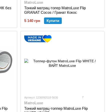
MatroLuxe
ІК без
Тонкий матрац-топер MatroLuxe Flip
GRANAT Cocos / Гранат Кокос
5 140 грн
Купити
7
Артикул: 1230092018-5630
MatroLuxe
 Flip
Тонкий матрац-топпер MatroLuxe Flip