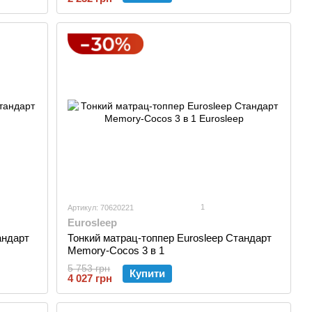
1
Артикул: 70620221
Eurosleep
андарт
Тонкий матрац-топпер Eurosleep Стандарт
Memory-Cocos 3 в 1
5 753 грн
Купити
4 027 грн