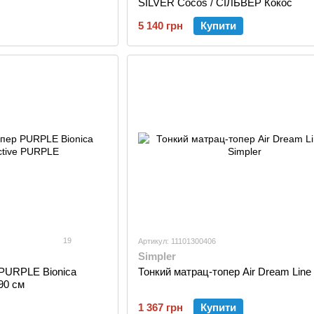
SILVER Cocos / СІЛЬВЕР Кокос
5 140 грн
Купити
19
Артикул: 11101300406
Simpler
 PURPLE Bionica
Тонкий матрац-топер Air Dream Line
90 см
1 367 грн
Купити