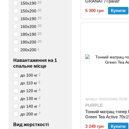
GRANAT / Гранат
20
150х190
5 300 грн
Купити
20
150х200
20
160х190
20
160х200
20
180х190
20
180х200
1
200х200
Навантаження на 1
спальне місце
2
до 100 кг
3
до 110 кг
4
до 120 кг
2
до 130 кг
Артикул: 10110120402-70190
PURPLE
2
до 140 кг
Тонкий матрац-топер
7
до 200 кг
Green Tea Active 70х1
Вид жорсткості
3 249 грн
Купити