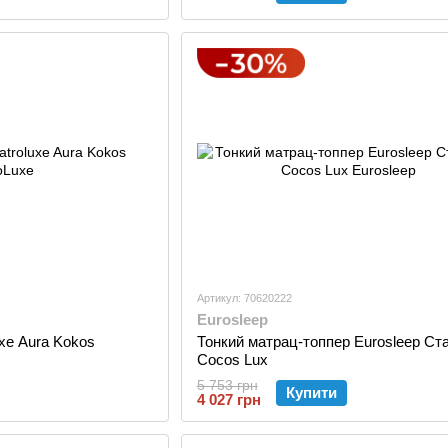
Артикул: 70620222
Eurosleep
xe Aura Kokos
Тонкий матрац-топпер Eurosleep Ст
Cocos Lux
5 753 грн
Купити
4 027 грн