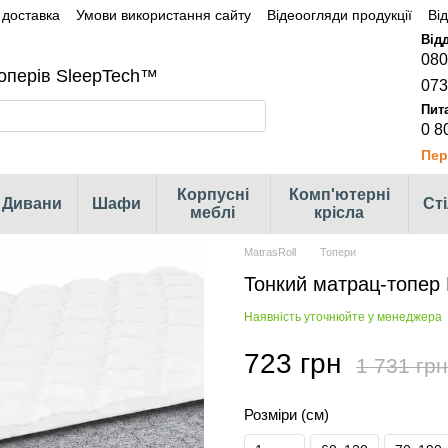
 доставка
Умови використання сайту
Відеоогляди продукції
Ві
080
оперів SleepTech™
073
0 8
Пер
Корпусні
Комп'ютерні
Дивани
Шафи
Ст
меблі
крісла
MatrasRoll
Топери
Тонкий матрац-топер 
Наявність уточнюйте у менеджера
723 грн
1 731 грн
Розміри (см)