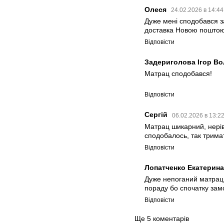
Олеся
24.02.2026 в 14:4
Дуже мені сподобався з
доставка Новою поштою
Відповісти
Задериголова Ігор 
Матрац сподобався!
Відповісти
Сергій
06.02.2026 в 13:2
Матрац шикарний, нерів
сподобалось, так трима
Відповісти
Лопатченко Екатерин
Дуже непоганий матрац
пораду бо спочатку замо
Відповісти
Ще 5 коментарів