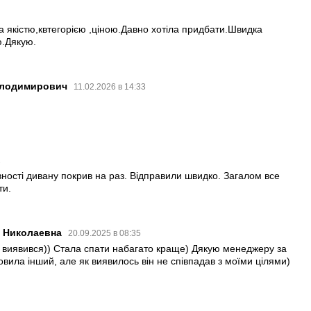
4
а якістю,квтегорією ,ціною.Давно хотіла придбати.Швидка
.Дякую.
Володимирович
11.02.2026 в 14:33
2
ності дивану покрив на раз. Відправили швидко. Загалом все
ти.
а Николаевна
20.09.2025 в 08:35
 виявився)) Стала спати набагато краще) Дякую менеджеру за
вила інший, але як виявилось він не співпадав з моїми цілями)