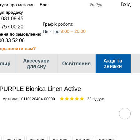
Вхід
дгуки про магазин
Блог
Укр
Рус
 031 08 45
Графік роботи:
 757 00 20
Пн - Нд:
9:00 – 20:00
00 33 52 06
едзвонити вам?
Аксесуари
Акції та
ільці
Освітлення
для сну
знижки
PURPLE Bionica Linen Active
Артикул: 10110120404-00000
33 відгуки