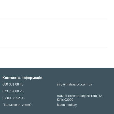
Контактна інформація
080 031 08 45
info@matrasroll.com.ua
073 757 00 20
вулиця Якова Гніздовського, 1А,
0 800 33 52 06
Київ, 02000
Мапа проїзду
Передзвонити вам?