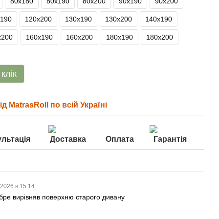
80х180
80х190
80х200
90х190
90х200
х190
120х200
130х190
130х200
140х190
х200
160х190
160х200
180х190
180х200
 клік
д MatrasRoll по всій Україні
льтація
Доставка
Оплата
Гарантія
.2026 в 15:14
бре вирівняв поверхню старого дивану