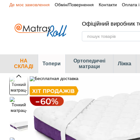
Де моє замовлення
Обмін/Повернення
Контакти
Оплата і
Перейти до основного контенту
Сертифікати
Наші магазини
Офіційний виробник т
НА
Ортопедичні
Топери
Ліжка
СКЛАДІ
матраци