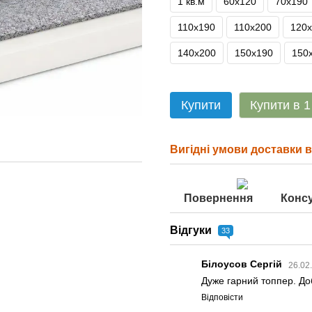
1 кв.м
60х120
70х190
110х190
110х200
120
140х200
150х190
150
Купити
Купити в 1
Вигідні умови доставки ві
Повернення
Консу
Відгуки
33
Білоусов Сергій
26.02
Дуже гарний топпер. До
Відповісти