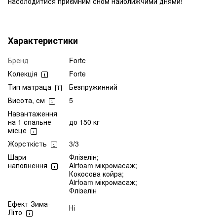
насолодитися приємним сном найближчими днями!
Характеристики
Бренд
Forte
Колекція
Forte
Тип матраца
Безпружинний
Висота, см
5
Навантаження
на 1 спальне
до 150 кг
місце
Жорсткість
3/3
Шари
Флізелін;
наповнення
Airfoam мікромасаж;
Кокосова койра;
Airfoam мікромасаж;
Флізелін
Ефект Зима-
Ні
Літо