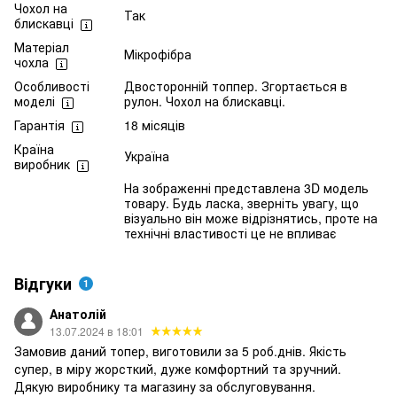
Чохол на
Так
блискавці
Матеріал
Мікрофібра
чохла
Особливості
Двосторонній топпер. Згортається в
моделі
рулон. Чохол на блискавці.
Гарантія
18 місяців
Країна
Україна
виробник
На зображенні представлена 3D модель
товару. Будь ласка, зверніть увагу, що
візуально він може відрізнятись, проте на
технічні властивості це не впливає
Відгуки
1
Анатолій
13.07.2024 в 18:01
Замовив даний топер, виготовили за 5 роб.днів. Якість
супер, в міру жорсткий, дуже комфортний та зручний.
Дякую виробнику та магазину за обслуговування.