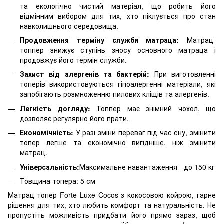
та екологічно чистий матеріал, що робить його
відмінним вибором для тих, хто піклується про стан
навколишнього середовища.
Продовження терміну служби матраца:
Матрац-
топпер знижує ступінь зносу основного матраца і
продовжує його термін служби.
Захист від алергенів та бактерій:
При виготовленні
топерів використовуються гіпоалергенні матеріали, які
запобігають розмноженню пилових кліщів та алергенів.
Легкість догляду:
Топпер має знімний чохол, що
дозволяє регулярно його прати.
Економічність:
У разі зміни переваг під час сну, змінити
топер легше та економічно вигідніше, ніж змінити
матрац.
Універсальність:
Максимальне навантаження - до 150 кг
Товщина топера: 5 см
Матрац-топер Forte Luxe Cocos з кокосовою койрою, гарне
рішення для тих, хто любить комфорт та натуральність. Не
пропустіть можливість придбати його прямо зараз, щоб