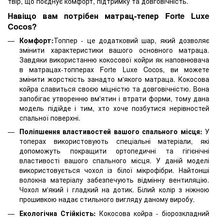
твір, що поєднує комфорт, підтримку та довговічність.
Навіщо вам потрібен матрац-тепер Forte Luxe
Cocos?
Комфорт:
Топпер - це додатковий шар, який дозволяє
змінити характеристики вашого основного матраца.
Завдяки використанню кокосової койри як наповнювача
в матрацах-топперах Forte Luxe Cocos, ви можете
змінити жорсткість занадто м'якого матраца. Кокосова
койра славиться своєю міцністю та довговічністю. Вона
запобігає утворенню вм'ятин і втрати форми, тому дана
модель підійде і тим, хто хоче позбутися нерівностей
спальної поверхні.
Поліпшення властивостей вашого спального місця:
У
топерах використовують спеціальні матеріали, які
допоможуть покращити ортопедичні та гігієнічні
властивості вашого спального місця. У даній моделі
використовується чохол із білої мікрофібри. Найтонші
волокна матеріалу забезпечують відмінну вентиляцію.
Чохол м'який і гладкий на дотик. Білий колір з ніжною
прошивкою надає стильного вигляду даному виробу.
Екологічна Стійкість:
Кокосова койра - біорозкладний