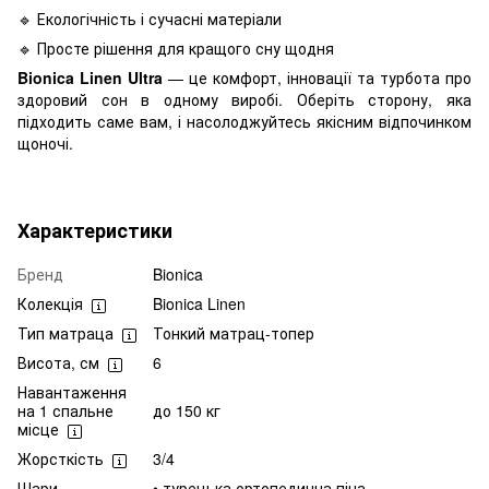
🔹 Екологічність і сучасні матеріали
🔹 Просте рішення для кращого сну щодня
Bionica Linen Ultra
— це комфорт, інновації та турбота про
здоровий сон в одному виробі. Оберіть сторону, яка
підходить саме вам, і насолоджуйтесь якісним відпочинком
щоночі.
Характеристики
Бренд
Bionica
Колекція
Bionica Linen
Тип матраца
Тонкий матрац-топер
Висота, см
6
Навантаження
на 1 спальне
до 150 кг
місце
Жорсткість
3/4
Шари
• турецька ортопедична піна