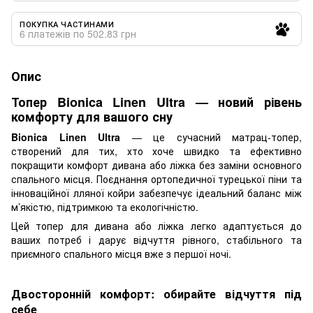
ПОКУПКА ЧАСТИНАМИ
6 платежів по 502.83 грн
Опис
Топер Bionica Linen Ultra — новий рівень
комфорту для вашого сну
Bionica Linen Ultra
— це сучасний матрац-топер,
створений для тих, хто хоче швидко та ефективно
покращити комфорт дивана або ліжка без заміни основного
спального місця. Поєднання ортопедичної турецької піни та
інноваційної лляної койри забезпечує ідеальний баланс між
м’якістю, підтримкою та екологічністю.
Цей топер для дивана або ліжка легко адаптується до
ваших потреб і дарує відчуття рівного, стабільного та
приємного спального місця вже з першої ночі.
Двосторонній комфорт: обирайте відчуття під
себе