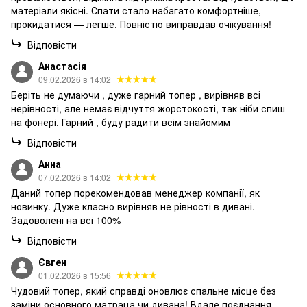
матеріали якісні. Спати стало набагато комфортніше,
прокидатися — легше. Повністю виправдав очікування!
Відповісти
Анастасія
09.02.2026 в 14:02
Беріть не думаючи , дуже гарний топер , вирівняв всі
нерівності, але немає відчуття жорстокості, так ніби спиш
на фонері. Гарний , буду радити всім знайомим
Відповісти
Анна
07.02.2026 в 14:02
Даний топер порекомендовав менеджер компанії, як
новинку. Дуже класно вирівняв не рівності в дивані.
Задоволені на всі 100%
Відповісти
Євген
01.02.2026 в 15:56
Чудовий топер, який справді оновлює спальне місце без
заміни основного матраца чи дивана! Вдале поєднання