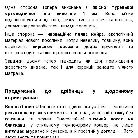
Одна сторона топера виконана з
якісної турецької
ортопедичної піни висотою 4 см
. Вона м’яко
підлаштовується під тіло, знижує тиск на плечі та поперек,
допомагає розслабитися і швидше заснути.
Інша сторона —
інноваційна лляна койра
, екологічний
матеріал нового покоління. Попри невелику товщину, вона
ефективно
вирівнює поверхню
, додає пружності та
створює відчуття більш рівного спального місця.
Завдяки цьому топер підходить як для пом’якшення
жорсткого дивана, так і для корекції занадто м’якого
матраца.
Продуманий до дрібниць у щоденному
користуванні
Bionica Linen Ultra
легко та надійно фіксується — еластичні
резинки на кутах
утримують топер на дивані або ліжку без
ковзання та зсувів. Зносостійкий
з’ємний чохол на
блискавці
у стильному темно-сірому кольорі не лише
виглядає акуратно й сучасно, а й простий у догляді — його
легко зняти та почистити.