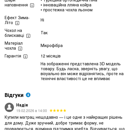
наповнення
• інноваційна лляна койра
• простежка чохла льоном
Ефект Зима-
Ні
Літо
Чохол на
Так
блискавці
Матеріал
Мікрофібра
чохла
Гарантія
12 місяців
На зображенні представлена 3D модель
товару. Будь ласка, зверніть увагу, що
візуально він може відрізнятись, проте на
технічні властивості це не впливає
Відгуки
4
Надія
19.02.2026 в 14:00
Купили матрац нещодавно — і це одне з найкращих рішень
для дому. Дуже зручний, добре тримає форму, не
провалюється, відмінна підтримка хребта. Відчувається, що