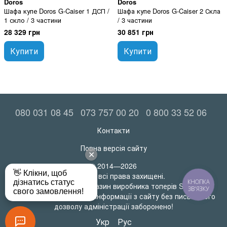
Doros
Doros
Шафа купе Doros G-Caiser 1 ДСП /
Шафа купе Doros G-Caiser 2 Скла
1 скло / 3 частини
/ 3 частини
28 329 грн
30 851 грн
Купити
Купити
080 031 08 45
073 757 00 20
0 800 33 52 06
Контакти
Повна версія сайту
© 2014—2026
MatrasRoll всі права захищені.
КНОПКА
Офіційний інтернет-магазин виробника топерів SleepTech
ЗВ'ЯЗКУ
Будь-яке використання інформації з сайту без письмового
дозволу адміністрації заборонено!
Укр
Рус