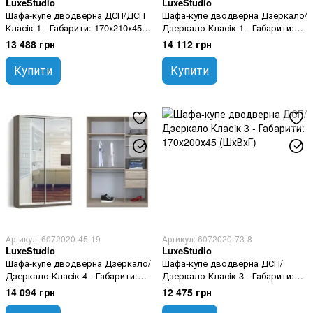
LuxeStudio
LuxeStudio
Шафа-купе дводверна ДСП/ДСП
Шафа-купе дводверна Дзеркало/
Класiк 1 - Габарити: 170х210х45
Дзеркало Класiк 1 - Габарити:
(ШхВхГ), Шухлядки: Так
170х200х45 (ШхВхГ), Шухлядки:
13 488 грн
14 112 грн
Так
Купити
Купити
Артикул: 6072020-45-19
Артикул: 6072020-73-8
LuxeStudio
LuxeStudio
Шафа-купе дводверна Дзеркало/
Шафа-купе дводверна ДСП/
Дзеркало Класiк 4 - Габарити:
Дзеркало Класiк 3 - Габарити:
170х210х45 (ШхВхГ), Шухлядки:
170х200х45 (ШхВхГ)
14 094 грн
12 475 грн
Так