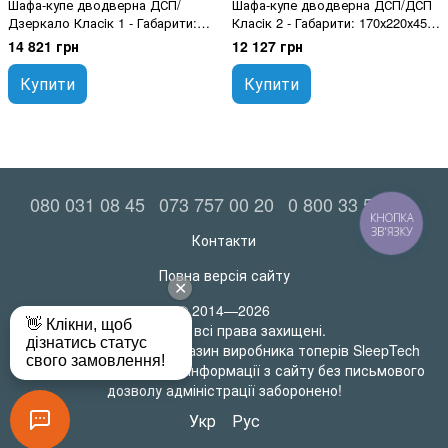
Шафа-купе дводверна ДСП/
Шафа-купе дводверна ДСП/ДСП
Дзеркало Класiк 1 - Габарити:
Класiк 2 - Габарити: 170х220х45
170х220х60 (ШхВхГ), Шухлядки:
(ШхВхГ)
14 821 грн
12 127 грн
Так
Купити
Купити
080 031 08 45
073 757 00 20
0 800 33 52 06
КНОПКА
ЗВ'ЯЗКУ
Контакти
Повна версія сайту
© 2014—2026
MatrasRoll всі права захищені.
Офіційний інтернет-магазин виробника топерів SleepTech
Будь-яке використання інформації з сайту без письмового
дозволу адміністрації заборонено!
Укр
Рус