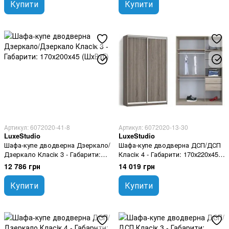
Купити
Купити
Артикул: 6072020-41-8
Артикул: 6072020-13-30
LuxeStudio
LuxeStudio
Шафа-купе дводверна Дзеркало/
Шафа-купе дводверна ДСП/ДСП
Дзеркало Класiк 3 - Габарити:
Класiк 4 - Габарити: 170х220х45
170х200х45 (ШхВхГ)
(ШхВхГ), Шухлядки: Так
12 786 грн
14 019 грн
Купити
Купити