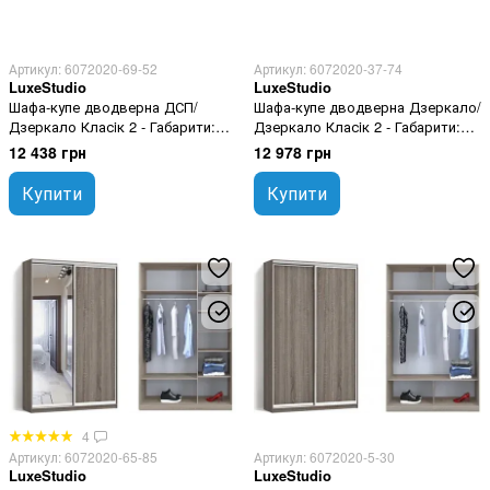
Артикул: 6072020-69-52
Артикул: 6072020-37-74
LuxeStudio
LuxeStudio
Шафа-купе дводверна ДСП/
Шафа-купе дводверна Дзеркало/
Дзеркало Класiк 2 - Габарити:
Дзеркало Класiк 2 - Габарити:
170х240х45 (ШхВхГ)
170х210х60 (ШхВхГ)
12 438 грн
12 978 грн
Купити
Купити
4
Артикул: 6072020-65-85
Артикул: 6072020-5-30
LuxeStudio
LuxeStudio