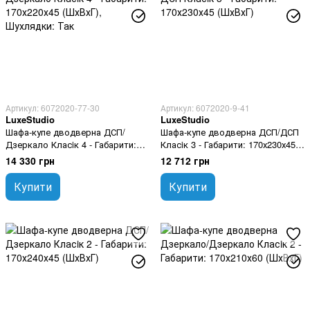
Артикул: 6072020-77-30
Артикул: 6072020-9-41
LuxeStudio
LuxeStudio
Шафа-купе дводверна ДСП/
Шафа-купе дводверна ДСП/ДСП
Дзеркало Класiк 4 - Габарити:
Класiк 3 - Габарити: 170х230х45
170х220х45 (ШхВхГ), Шухлядки:
(ШхВхГ)
14 330 грн
12 712 грн
Так
Купити
Купити