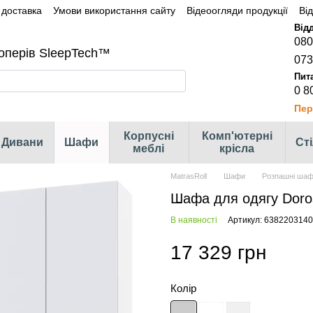
 доставка
Умови використання сайту
Відеоогляди продукції
Ві
080
оперів SleepTech™
073
0 8
Пер
Корпусні
Комп'ютерні
Дивани
Шафи
Ст
меблі
крісла
MatrasRoll
Шафи
Розпашні ша
Шафа для одягу Doro
В наявності
Артикул: 638220314
17 329 грн
Колір