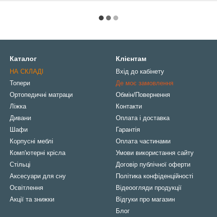
Каталог
Клієнтам
НА СКЛАДІ
Вхід до кабінету
Топери
Де моє замовлення
Ортопедичні матраци
Обмін/Повернення
Ліжка
Контакти
Дивани
Оплата і доставка
Шафи
Гарантія
Корпусні меблі
Оплата частинами
Комп'ютерні крісла
Умови використання сайту
Стільці
Договір публічної оферти
Аксесуари для сну
Політика конфіденційності
Освітлення
Відеоогляди продукції
Акції та знижки
Відгуки про магазин
Блог