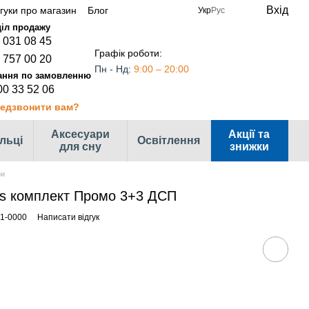
Вхід
дгуки про магазин
Блог
Укр
Рус
 031 08 45
Графік роботи:
 757 00 20
Пн - Нд:
9:00 – 20:00
00 33 52 06
едзвонити вам?
Аксесуари
Акції та
ільці
Освітлення
для сну
знижки
фи
s комплект Промо 3+3 ДСП
01-0000
Написати відгук