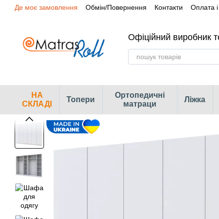
Де моє замовлення
Обмін/Повернення
Контакти
Оплата і
Перейти до основного контенту
Сертифікати
Наші магазини
Офіційний виробник т
НА
Ортопедичні
Топери
Ліжка
СКЛАДІ
матраци