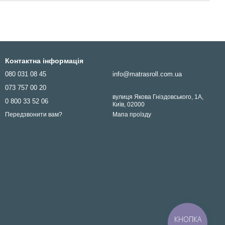
Контактна інформація
080 031 08 45
info@matrasroll.com.ua
073 757 00 20
вулиця Якова Гніздовського, 1А,
0 800 33 52 06
Київ, 02000
Мапа проїзду
Передзвонити вам?
КНОПКА