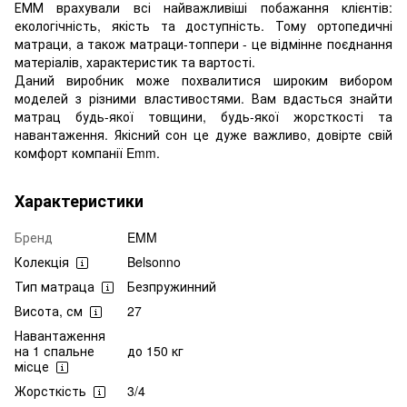
ЕММ врахували всі найважливіші побажання клієнтів:
екологічність, якість та доступність. Тому ортопедичні
матраци, а також матраци-топпери - це відмінне поєднання
матеріалів, характеристик та вартості.
Даний виробник може похвалитися широким вибором
моделей з різними властивостями. Вам вдасться знайти
матрац будь-якої товщини, будь-якої жорсткості та
навантаження. Якісний сон це дуже важливо, довірте свій
комфорт компанії Emm.
Характеристики
Бренд
EMM
Колекція
Belsonno
Тип матраца
Безпружинний
Висота, см
27
Навантаження
на 1 спальне
до 150 кг
місце
Жорсткість
3/4