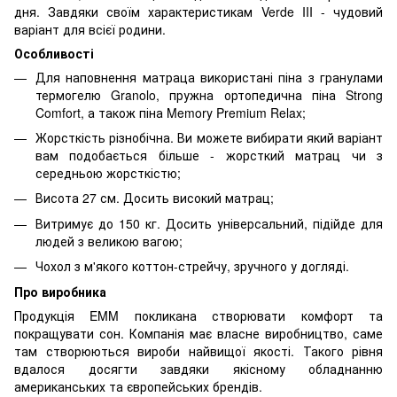
дня. Завдяки своїм характеристикам Verde III - чудовий
варіант для всієї родини.
Особливості
Для наповнення матраца використані піна з гранулами
термогелю Granolo, пружна ортопедична піна Strong
Comfort, а також піна Memory Premium Relax;
Жорсткість різнобічна. Ви можете вибирати який варіант
вам подобається більше - жорсткий матрац чи з
середньою жорсткістю;
Висота 27 см. Досить високий матрац;
Витримує до 150 кг. Досить універсальний, підійде для
людей з великою вагою;
Чохол з м'якого коттон-стрейчу, зручного у догляді.
Про виробника
Продукція EMM покликана створювати комфорт та
покращувати сон. Компанія має власне виробництво, саме
там створюються вироби найвищої якості. Такого рівня
вдалося досягти завдяки якісному обладнанню
американських та європейських брендів.