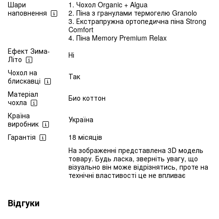
Шари
1. Чохол Organic + Algua
наповнення
2. Піна з гранулами термогелю Granolo
3. Екстрапружна ортопедична піна Strong
Comfort
4. Піна Memory Premium Relax
Ефект Зима-
Ні
Літо
Чохол на
Так
блискавці
Матеріал
Био коттон
чохла
Країна
Україна
виробник
Гарантія
18 місяців
На зображенні представлена 3D модель
товару. Будь ласка, зверніть увагу, що
візуально він може відрізнятись, проте на
технічні властивості це не впливає
Відгуки