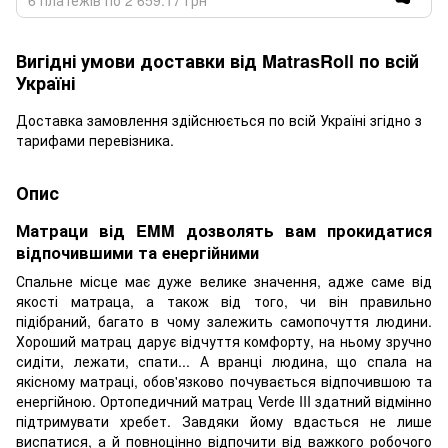
Вигідні умови доставки від MatrasRoll по всій
Україні
Доставка замовлення здійснюється по всій Україні згідно з
тарифами перевізника.
Опис
Матраци від EMM дозволять вам прокидатися
відпочившими та енергійними
Спальне місце має дуже велике значення, адже саме від
якості матраца, а також від того, чи він правильно
підібраний, багато в чому залежить самопочуття людини.
Хороший матрац дарує відчуття комфорту, на ньому зручно
сидіти, лежати, спати... А вранці людина, що спала на
якісному матраці, обов'язково почувається відпочившою та
енергійною. Ортопедичний матрац Verde III здатний відмінно
підтримувати хребет. Завдяки йому вдасться не лише
виспатися, а й повноцінно відпочити від важкого робочого