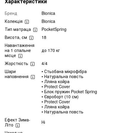
Характеристики
Бренд
Bionica
Колекція
Bionica
Тип матраца
PocketSpring
Висота, см
18
Навантаження
на 1 спальне
до 170 кг
місце
Жорсткість
4/4
Шари
• Стьобана мікрофібра
наповнення
• Натуральна повсть
• Лляна койра
• Protect Cover
• Блок пружин Pocket Spring
• Євроборт (10 см)
• Protect Cover
• Лляна койра
• Натуральна повсть
Ефект Зима-
Ні
Літо
Чохол на