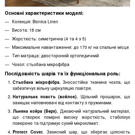
Основні характеристики моделі:
Колекція: Bionica Linen
Висота: 18 см
Жорсткість: симетрична (4 та 4 з 5)
Максимальне навантаження: до 170 кг на спальне місце
Тип матраца: двосторонній ортопедичний
Чохол: стьобана мікрофібра
Послідовність шарів та їх функціональна роль:
Стьобана мікрофібра.
Зносостійка тканина чохла, що
забезпечує вільну циркуляцію повітря.
Натуральна повсть (войлок).
Щільний прошарок, що
захищає наповнювачі від контакту з пружинами.
Льняна койра (Верх).
Дихаючий натуральний матеріал,
що створює помірно високу жорсткість, стабілізує
поверхню та підтримує сухий мікроклімат.
Protect Cover.
Захисний шар, що зберігає цілісність