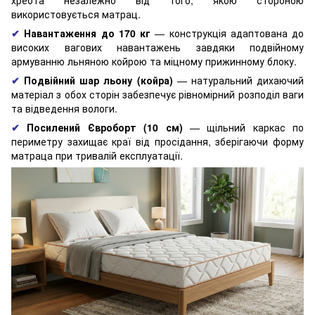
використовується матрац.
✔
Навантаження до 170 кг
— конструкція адаптована до
високих вагових навантажень завдяки подвійному
армуванню льняною койрою та міцному прижинному блоку.
✔
Подвійний шар льону (койра)
— натуральний дихаючий
матеріал з обох сторін забезпечує рівномірний розподіл ваги
та відведення вологи.
✔
Посилений Євроборт (10 см)
— щільний каркас по
периметру захищає краї від просідання, зберігаючи форму
матраца при тривалій експлуатації.