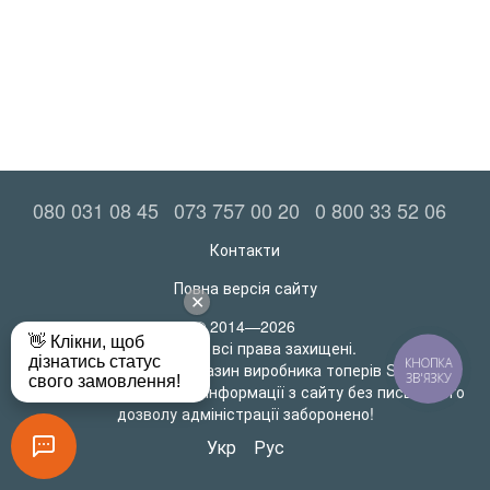
080 031 08 45
073 757 00 20
0 800 33 52 06
Контакти
Повна версія сайту
© 2014—2026
MatrasRoll всі права захищені.
КНОПКА
Офіційний інтернет-магазин виробника топерів SleepTech
ЗВ'ЯЗКУ
Будь-яке використання інформації з сайту без письмового
дозволу адміністрації заборонено!
Укр
Рус