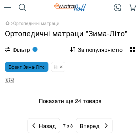
Ортопедичні матраци
Ортопедичні матраци "Зима-Літо"
Фільтр
За популярністю
1
Ефект Зима-Літо
Ні
🇺🇦
Показати ще 24 товара
Назад
Вперед
7
з 8