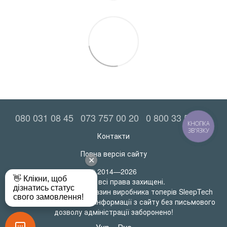
080 031 08 45
073 757 00 20
0 800 33 52 06
КНОПКА
ЗВ'ЯЗКУ
Контакти
Повна версія сайту
© 2014—2026
MatrasRoll всі права захищені.
Офіційний інтернет-магазин виробника топерів SleepTech
Будь-яке використання інформації з сайту без письмового
дозволу адміністрації заборонено!