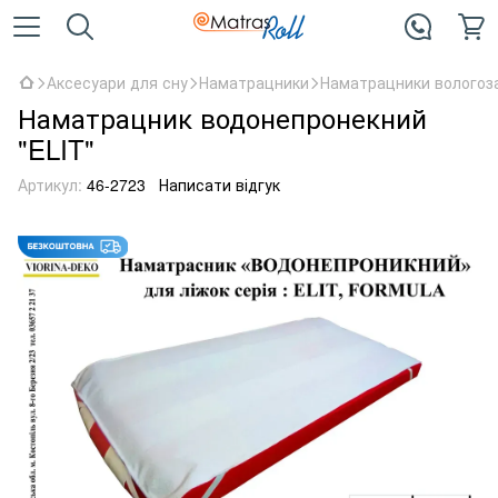
Аксесуари для сну
Наматрацники
Наматрацники вологоза
Наматрацник водонепронекний
"ELIT"
Артикул:
46-2723
Написати відгук