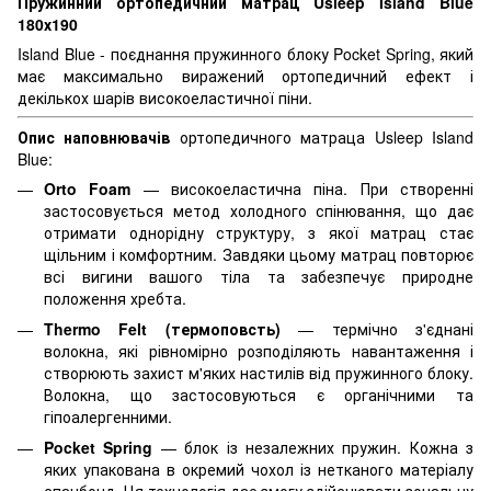
Пружинний ортопедичний матрац Usleep Island Blue
180х190
Island Blue - поєднання пружинного блоку Pocket Spring, який
має максимально виражений ортопедичний ефект і
декількох шарів високоеластичної піни.
Опис наповнювачів
ортопедичного матраца Usleep Island
Blue:
Orto Foam
— високоеластична піна. При створенні
застосовується метод холодного спінювання, що дає
отримати однорідну структуру, з якої матрац стає
щільним і комфортним. Завдяки цьому матрац повторює
всі вигини вашого тіла та забезпечує природне
положення хребта.
Thermo Felt (термоповсть)
— термічно з'єднані
волокна, які рівномірно розподіляють навантаження і
створюють захист м'яких настилів від пружинного блоку.
Волокна, що застосовуються є органічними та
гіпоалергенними.
Pocket Spring
— блок із незалежних пружин. Кожна з
яких упакована в окремий чохол із нетканого матеріалу