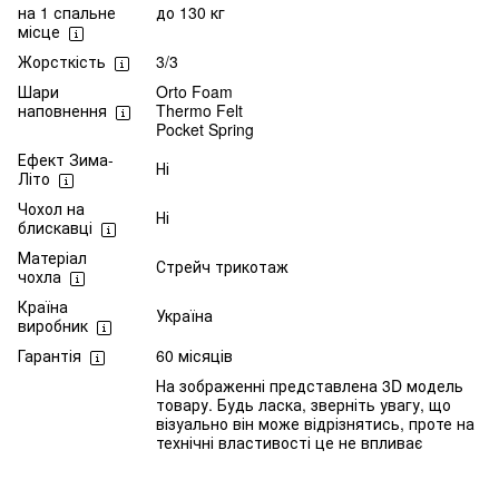
на 1 спальне
до 130 кг
місце
Жорсткість
3/3
Шари
Orto Foam
наповнення
Thermo Felt
Pocket Spring
Ефект Зима-
Ні
Літо
Чохол на
Ні
блискавці
Матеріал
Стрейч трикотаж
чохла
Країна
Україна
виробник
Гарантія
60 місяців
На зображенні представлена 3D модель
товару. Будь ласка, зверніть увагу, що
візуально він може відрізнятись, проте на
технічні властивості це не впливає