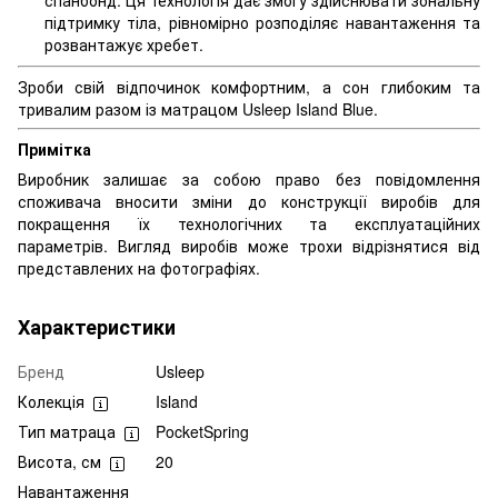
спанбонд. Ця технологія дає змогу здійснювати зональну
підтримку тіла, рівномірно розподіляє навантаження та
розвантажує хребет.
Зроби свій відпочинок комфортним, а сон глибоким та
тривалим разом із матрацом Usleep Island Blue.
Примітка
Виробник залишає за собою право без повідомлення
споживача вносити зміни до конструкції виробів для
покращення їх технологічних та експлуатаційних
параметрів. Вигляд виробів може трохи відрізнятися від
представлених на фотографіях.
Характеристики
Бренд
Usleep
Колекція
Island
Тип матраца
PocketSpring
Висота, см
20
Навантаження