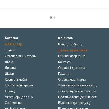
Каталог
Клієнтам
НА СКЛАДІ
Вхід до кабінету
Топери
Де моє замовлення
Ортопедичні матраци
Обмін/Повернення
Ліжка
Контакти
Дивани
Оплата і доставка
Шафи
Гарантія
Корпусні меблі
Оплата частинами
Комп'ютерні крісла
Умови використання сайту
Стільці
Договір публічної оферти
Аксесуари для сну
Політика конфіденційності
Освітлення
Відеоогляди продукції
Акції та знижки
Відгуки про магазин