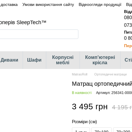
 доставка
Умови використання сайту
Відеоогляди продукції
Ві
080
оперів SleepTech™
073
0 8
Пер
Корпусні
Комп'ютерні
Дивани
Шафи
Ст
меблі
крісла
MatrasRoll
Ортопедичні матраци
Матрац ортопедичний 
В наявності
Артикул: 256341-000
3 495 грн
4 195 
Розміри (см)