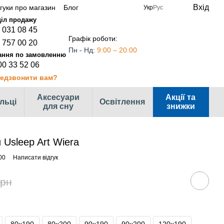
Вхід
дгуки про магазин
Блог
Укр
Рус
 031 08 45
Графік роботи:
 757 00 20
Пн - Нд:
9:00 – 20:00
00 33 52 06
едзвонити вам?
Аксесуари
Акції та
ільці
Освітлення
для сну
знижки
Usleep Art Wiera
00
Написати відгук
грн