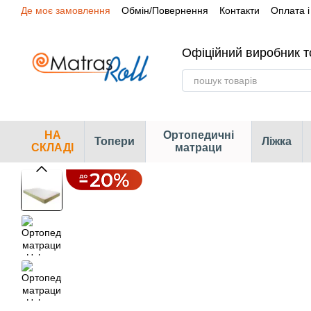
Де моє замовлення
Обмін/Повернення
Контакти
Оплата і
Перейти до основного контенту
Сертифікати
Наші магазини
Офіційний виробник т
НА
Ортопедичні
Топери
Ліжка
СКЛАДІ
матраци