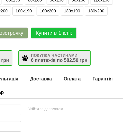
80х190
80х200
90х190
90х200
120х190
х200
160х190
160х200
180х190
180х200
озстрочку
Купити в 1 клік
ПОКУПКА ЧАСТИНАМИ
 грн
6 платежів по 582.50 грн
льтація
Доставка
Оплата
Гарантія
ар
Увійти за допомогою