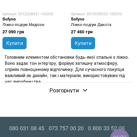
Артикул: 3012028031-160200
Артикул: 3012028032-160200
Sofyno
Sofyno
Ліжко-подіум Медісон
Ліжко-подіум Дакота
27 090 грн
27 460 грн
Купити
Купити
Головним елементом обстановки будь-якої спальні є ліжко.
Воно задає тон інтер'єру, формує затишну атмосферу,
сприяє повноцінному відпочинку. Для сучасного покупця
важливий як дизайн, так і матеріали, використовувані під
час виробництва.
Розгорнути
Ліжка «Софіно» випускаються в Україні, на власній фабриці
компанії MatroLuxe у Дніпрі. Над кожним виробом тут
працюють фахівці з великим практичним досвідом та
знаннями, вони постійно вдосконалюють свої вміння.
Виробник застосовує сучасне обладнання, щоб забезпечити
високу якість товару.
080 031 08 45
073 757 00 20
0 800 33 52 06
З чого роблять ліжка Sofyno