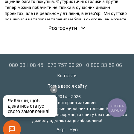
оцінили багато покупців. Футуристичні столики з прутів
тепер можна побачити не тільки в сучасних дизайн-
проектах, але і в реальному втіленні, в інтер'єрі. Ми суттєво
розширили каталог металевих меблів, і сьогодні ви можете
придбати їх у нашому магазині з доставкою по Україні.
Розгорнути
Переваги меблів із металу
Металеві меблі для дому все ж таки вважаються досить
незвичайним рішенням, навіть при тому, що вони мають
багато переваг. Причому стосуються вони всього
асортименту і моделей. Отже, можна виділити такі плюси:
080 031 08 45
073 757 00 20
0 800 33 52 06
висока міцність. Здатність витримувати механічні
навантаження важко переоцінити. Тому, хоч би який
Контакти
предмет вибрали, можете не сумніватися, що він
Повна версія сайту
витримає навіть найінтенсивнішу експлуатацію. Меблі
виробників, представлених у нашому асортименті, не
© 2014—2026
піддаються корозії;
MatrasRoll всі права захищені.
КНОПКА
тривалий термін експлуатації. Дійсно, за цим
Офіційний інтернет-магазин виробника топерів SleepTech
ЗВ'ЯЗКУ
параметром металеві предмети інтер'єру перевершують
Будь-яке використання інформації з сайту без письмового
вироби з інших матеріалів. Плюс вони зручні тим, що
дозволу адміністрації заборонено!
ремонтуються;
Укр
Рус