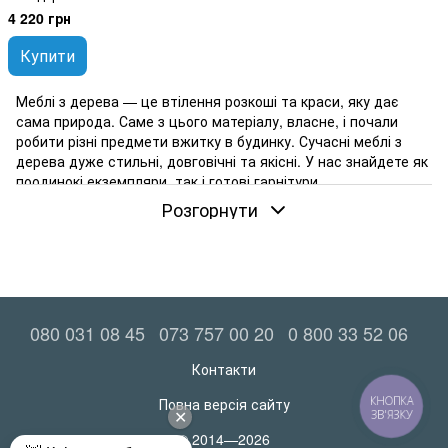
4 220 грн
Купити
Меблі з дерева — це втілення розкоші та краси, яку дає
сама природа. Саме з цього матеріалу, власне, і почали
робити різні предмети вжитку в будинку. Сучасні меблі з
дерева дуже стильні, довговічні та якісні. У нас знайдете як
поодинокі екземпляри, так і готові гарнітури.
Розгорнути
Меблі з дерева: особливості та переваги
Натуральний матеріал має багато переваг, вироби з нього,
відповідно, також. Розберемося в них перед тим, як
розглядати каталог. Отже, меблі з натуральної деревини
мають такі переваги:
природність. Використовується екологічно чиста
080 031 08 45
073 757 00 20
0 800 33 52 06
сировина, в ній немає жодних хімічних домішок. Ні в
процесі обробки, ні при експлуатації не утворюються
Контакти
шкідливі речовини;
КНОПКА
Повна версія сайту
ЗВ'ЯЗКУ
привабливість. Навіть найпростіші конструкції з масиву
деревини виглядають дуже красиво. Свою роль відіграє
© 2014—2026