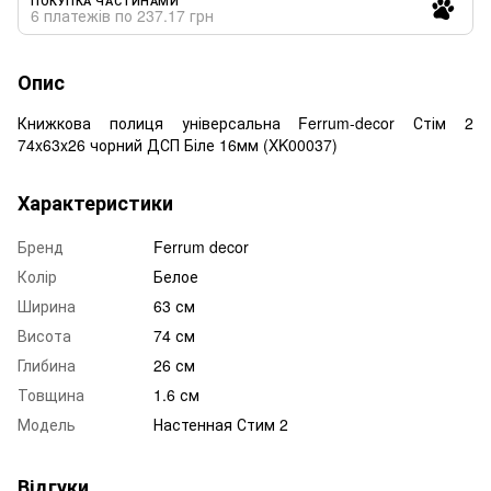
6 платежів по 237.17 грн
Опис
Книжкова полиця універсальна Ferrum-decor Стім 2
74x63x26 чорний ДСП Біле 16мм (XK00037)
Характеристики
Бренд
Ferrum decor
Колір
Белое
Ширина
63 см
Висота
74 см
Глибина
26 см
Товщина
1.6 см
Модель
Настенная Стим 2
Відгуки