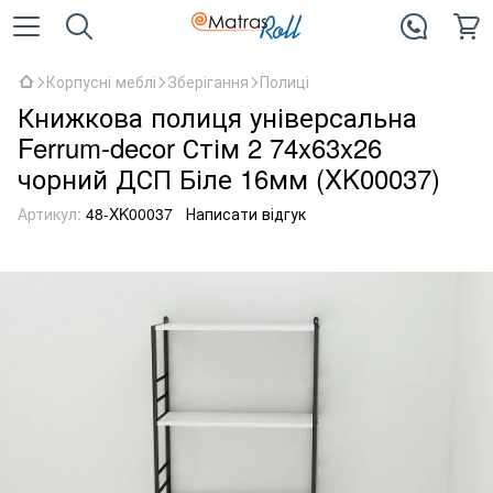
Корпусні меблі
Зберігання
Полиці
Книжкова полиця універсальна
Ferrum-decor Стім 2 74x63x26
чорний ДСП Біле 16мм (XK00037)
Артикул:
48-XK00037
Написати відгук