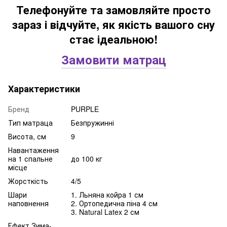
Телефонуйте та замовляйте просто
зараз і відчуйте, як якість вашого сну
стає ідеальною!
Замовити матрац
Характеристики
Бренд
PURPLE
Тип матраца
Безпружинні
Висота, см
9
Навантаження
на 1 спальне
до 100 кг
місце
Жорсткість
4/5
Шари
1. Льняна койра 1 см
наповнення
2. Ортопедична піна 4 см
3. Natural Latex 2 см
Ефект Зима-