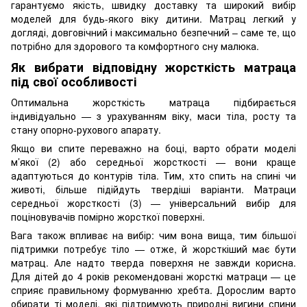
гарантуємо якість, швидку доставку та широкий вибір
моделей для будь-якого віку дитини. Матрац легкий у
догляді, довговічний і максимально безпечний – саме те, що
потрібно для здорового та комфортного сну малюка.
Як вибрати відповідну жорсткість матраца
під свої особливості
Оптимальна жорсткість матраца підбирається
індивідуально — з урахуванням віку, маси тіла, росту та
стану опорно-рухового апарату.
Якщо ви спите переважно на боці, варто обрати моделі
м’якої (2) або середньої жорсткості — вони краще
адаптуються до контурів тіла. Тим, хто спить на спині чи
животі, більше підійдуть твердіші варіанти. Матраци
середньої жорсткості (3) — універсальний вибір для
поціновувачів помірно жорсткої поверхні.
Вага також впливає на вибір: чим вона вища, тим більшої
підтримки потребує тіло — отже, й жорсткіший має бути
матрац. Але надто тверда поверхня не завжди корисна.
Для дітей до 4 років рекомендовані жорсткі матраци — це
сприяє правильному формуванню хребта. Дорослим варто
обирати ті моделі, які підтримують природні вигини спини