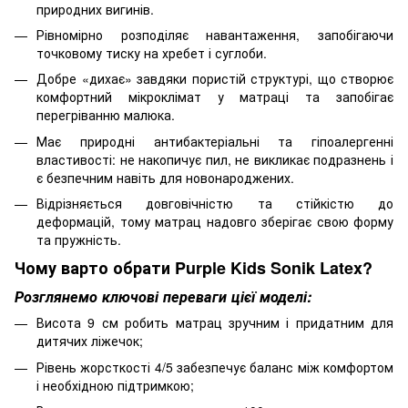
природних вигинів.
Рівномірно розподіляє навантаження, запобігаючи
точковому тиску на хребет і суглоби.
Добре «дихає» завдяки пористій структурі, що створює
комфортний мікроклімат у матраці та запобігає
перегріванню малюка.
Має природні антибактеріальні та гіпоалергенні
властивості: не накопичує пил, не викликає подразнень і
є безпечним навіть для новонароджених.
Відрізняється довговічністю та стійкістю до
деформацій, тому матрац надовго зберігає свою форму
та пружність.
Чому варто обрати Purple Kids Sonik Latex?
Розглянемо ключові переваги цієї моделі:
Висота 9 см робить матрац зручним і придатним для
дитячих ліжечок;
Рівень жорсткості 4/5 забезпечує баланс між комфортом
і необхідною підтримкою;