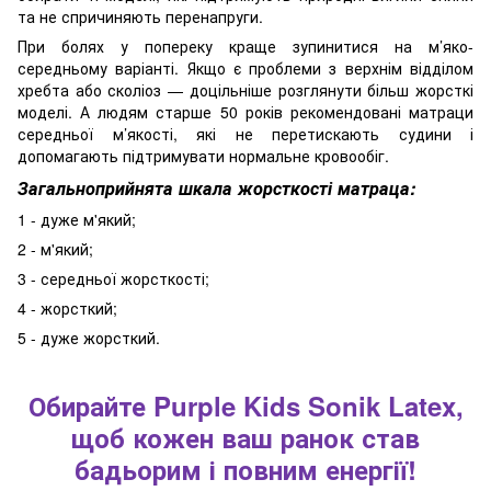
та не спричиняють перенапруги.
При болях у попереку краще зупинитися на м’яко-
середньому варіанті. Якщо є проблеми з верхнім відділом
хребта або сколіоз — доцільніше розглянути більш жорсткі
моделі. А людям старше 50 років рекомендовані матраци
середньої м’якості, які не перетискають судини і
допомагають підтримувати нормальне кровообіг.
Загальноприйнята шкала жорсткості матраца:
1 - дуже м'який;
2 - м'який;
3 - середньої жорсткості;
4 - жорсткий;
5 - дуже жорсткий.
Обирайте Purple Kids Sonik Latex,
щоб кожен ваш ранок став
бадьорим і повним енергії!