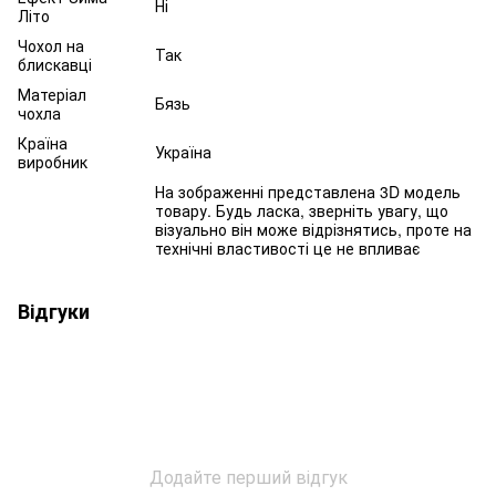
Ні
Літо
Чохол на
Так
блискавці
Матеріал
Бязь
чохла
Країна
Україна
виробник
На зображенні представлена 3D модель
товару. Будь ласка, зверніть увагу, що
візуально він може відрізнятись, проте на
технічні властивості це не впливає
Відгуки
Додайте перший відгук