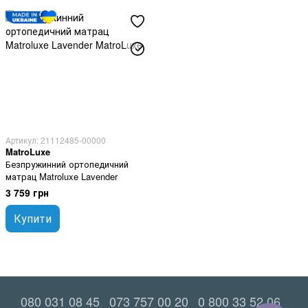
Артикул: 21112485-00000
MatroLuxe
Безпружинний ортопедичний
матрац Matroluxe Lavender
3 759 грн
Купити
080 031 08 45
073 757 00 20
0 800 33 52 06