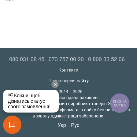
080 031 08 45
073 757 00 20
0 800 33 52 06
Контакти
Повна версія сайту
© 2014—2026
MatrasRoll всі права захищені.
КНОПКА
Офіційний інтернет-магазин виробника топерів SleepTech
ЗВ'ЯЗКУ
Будь-яке використання інформації з сайту без письмового
дозволу адміністрації заборонено!
Укр
Рус