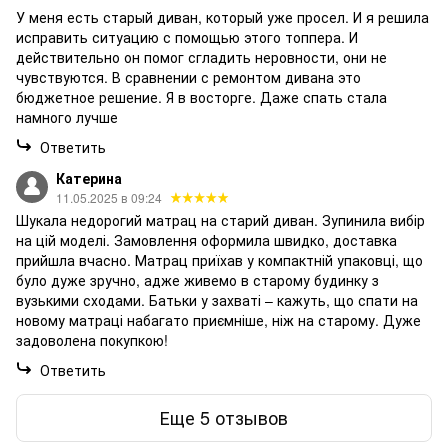
У меня есть старый диван, который уже просел. И я решила
исправить ситуацию с помощью этого топпера. И
действительно он помог сгладить неровности, они не
чувствуются. В сравнении с ремонтом дивана это
бюджетное решение. Я в восторге. Даже спать стала
намного лучше
Ответить
Катерина
11.05.2025 в 09:24
Шукала недорогий матрац на старий диван. Зупинила вибір
на цій моделі. Замовлення оформила швидко, доставка
прийшла вчасно. Матрац приїхав у компактній упаковці, що
було дуже зручно, адже живемо в старому будинку з
вузькими сходами. Батьки у захваті – кажуть, що спати на
новому матраці набагато приємніше, ніж на старому. Дуже
задоволена покупкою!
Ответить
Еще 5 отзывов