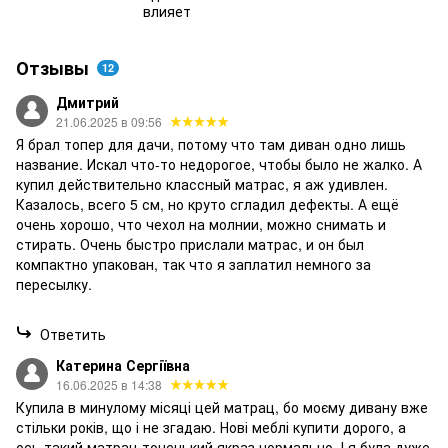
влияет
Отзывы
12
Дмитрий
21.06.2025 в 09:56
Я брал топер для дачи, потому что там диван одно лишь
название. Искал что-то недорогое, чтобы было не жалко. А
купил действительно классный матрас, я аж удивлен.
Казалось, всего 5 см, но круто сгладил дефекты. А ещё
очень хорошо, что чехол на молнии, можно снимать и
стирать. Очень быстро прислали матрас, и он был
компактно упакован, так что я заплатил немного за
пересылку.
Ответить
Катерина Сергіївна
16.06.2025 в 14:38
Купила в минулому місяці цей матрац, бо моєму дивану вже
стільки років, що і не згадаю. Нові меблі купити дорого, а
ось такий матрац тоненький якраз нормально. І я була дуже