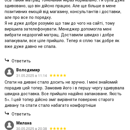
здивовано, що він дійсно працює. Але ще більше в мене
позитивних емоцій від магазину, консультантів і доставки,
але про все по порядку.
Я не дуже добре розумію що там до чого на сайті, тому
вирішила зателефонувати. Менеджер допомогла мені
вибрати недорогий матрац. Доставили швидко і добре
запакували, все ціле прийшло. Тепер я сплю так добре як
вже дуже давно не спала.
Ответить
Володимир
31.05.2025 в 11:14
Спати на дивані стало досить не зручно. І мені знайомий
порадив цей топер. Замовив його і в першу чергу здивувала
швидка доставка. Все прийшло надійно запаковане. Якість
5+. І цей топер дійсно зміг вирівняти поверхню старого
дивану та спати стало набагато комфортніше
Ответить
Милана
30.05.2025 в 20:38