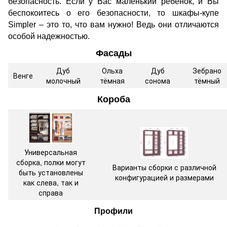
безопасность. Если у Вас маленький ребенок, и Вы
беспокоитесь о его безопасности, то шкафы-купе
Simpler – это то, что вам нужно! Ведь они отличаются
особой надежностью.
Фасады
Дуб
Ольха
Дуб
Зебрано
Венге
молочный
тёмная
сонома
тёмный
Короба
Универсальная
сборка, полки могут
Варианты сборки с различной
быть установлены
конфигурацией и размерами
как слева, так и
справа
Профили