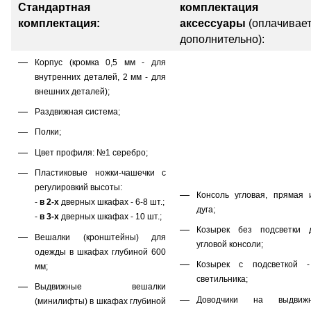
Стандартная
комплектация
комплектация:
аксессуары
(оплачивае
дополнительно):
Корпус (кромка 0,5 мм - для
внутренних деталей, 2 мм - для
внешних деталей);
Раздвижная система;
Полки;
Цвет профиля: №1 серебро;
Пластиковые ножки-чашечки с
регулировкий высоты:
Консоль угловая, прямая 
-
в 2-х
дверных шкафах - 6-8 шт.;
дуга;
-
в 3-х
дверных шкафах - 10 шт.;
Козырек без подсветки 
Вешалки (кронштейны) для
угловой консоли;
одежды в шкафах глубиной 600
Козырек с подсветкой 
мм;
светильника;
Выдвижные вешалки
Доводчики на выдвиж
(минилифты) в шкафах глубиной