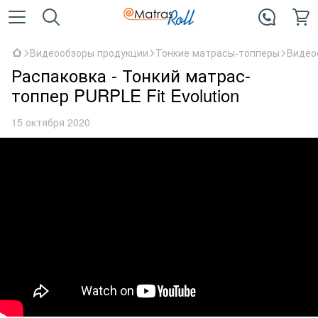
Видеообзоры продукции
Тонкие матрасы-топперы
Видео
Распаковка - Тонкий матрас-
топпер PURPLE Fit Evolution
15 октября 2020