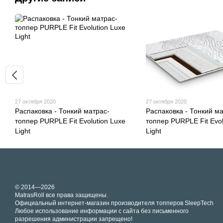
27 октября 2020
27 октября 2020
Распаковка - Тонкий матрас-
Распаковка - Тонкий ма
топпер PURPLE Fit Evolution Luxe
топпер PURPLE Fit Evol
Light
Light
© 2014—2026
MatrasRoll все права защищены.
Официальный интернет-магазин производителя топперов SleepTech
Любое использование информации с сайта без письменного
разрешения администрации запрещено!