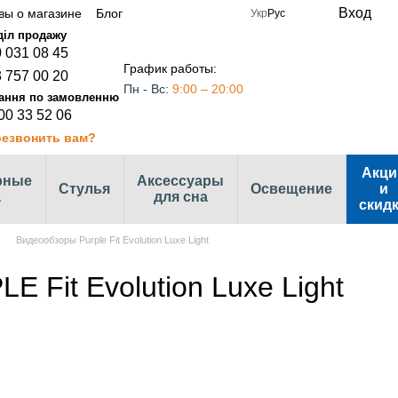
Вход
вы о магазине
Блог
Укр
Рус
 031 08 45
График работы:
 757 00 20
Пн - Вс:
9:00 – 20:00
00 33 52 06
езвонить вам?
Акци
рные
Аксессуары
Стулья
Освещение
и
а
для сна
скид
Видеообзоры Purple Fit Evolution Luxe Light
 Fit Evolution Luxe Light