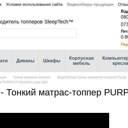
а
Условия использования сайта
Видеообзоры продукции
Отзы
080
одитель топперов SleepTech™
073
0 8
Пер
Корпусная
Компьюте
ати
Диваны
Шкафы
мебель
кресл
кции
Тонкие матрасы-топперы
Видеообзоры тонких матрасов-топперов Purple
 PURPLE Fit Evolution Luxe Light
- Тонкий матрас-топпер PURPLE