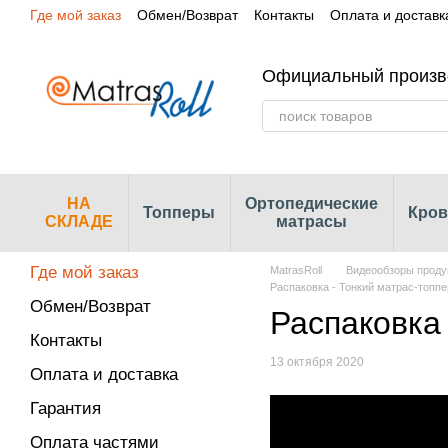
Где мой заказ
Обмен/Возврат
Контакты
Оплата и доставк
Перейти к основному контенту
Сертификаты
Наши магазины
Официальный произв
НА
Ортопедические
Топперы
Кров
СКЛАДЕ
матрасы
Где мой заказ
MatrasRoll
Видеообзоры проду
Распаковка - Тонкий матрас-топпер
Обмен/Возврат
Распаковка 
Контакты
13 октября 2020
Оплата и доставка
Гарантия
Оплата частями