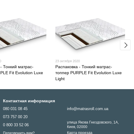
0
23 октября 2020
- Тонкий матрас-
Распаковка - Тонкий матрас-
LE Fit Evolution Luxe
топпер PURPLE Fit Evolution Luxe
Light
Контактная информация
080 031 08 45
info@matrasroll.com.ua
073 757 00 20
улица Якова Гнездовского, 1А,
0 800 33 52 06
Киев, 02000
Карта проезда
Перезвонить вам?