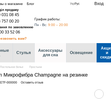
Вход
вы о магазине
Блог
Укр
Рус
 031 08 45
График работы:
 757 00 20
Пн - Вс:
9:00 – 20:00
00 33 52 06
езвонить вам?
Акци
рные
Аксессуары
Стулья
Освещение
и
а
для сна
скид
Постельное белье
Простыни
m Микрофибра Champagne на резинке
EETF-000000
Оставить отзыв