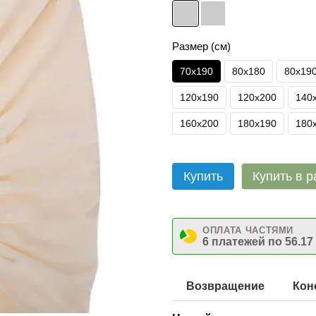
Размер (см)
70х190
80х180
80х19
120х190
120х200
140
160х200
180х190
180
Купить
Купить в р
ОПЛАТА ЧАСТЯМИ
6 платежей по 56.17
Возвращение
Кон