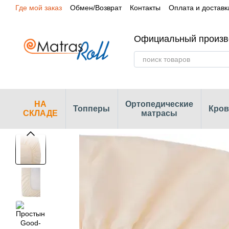
Где мой заказ
Обмен/Возврат
Контакты
Оплата и доставк
Перейти к основному контенту
Сертификаты
Наши магазины
Официальный произв
НА
Ортопедические
Топперы
Кров
СКЛАДЕ
матрасы