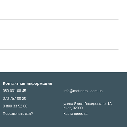
Контактная информация
080 031 08 45
info@matrasroll.com.ua
073 757 00 20
улица Якова Гнездовского, 1А,
0 800 33 52 06
Киев, 02000
Карта проезда
Перезвонить вам?