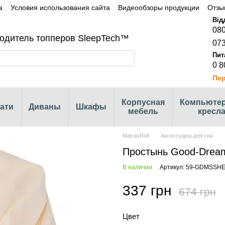
а
Условия использования сайта
Видеообзоры продукции
Отзы
080
одитель топперов SleepTech™
073
0 8
Пер
Корпусная
Компьюте
ати
Диваны
Шкафы
мебель
кресл
MatrasRoll
Аксессуары для сна
Простынь Good-Drea
В наличии
Артикул: 59-GDMSSH
337 грн
674 грн
Цвет