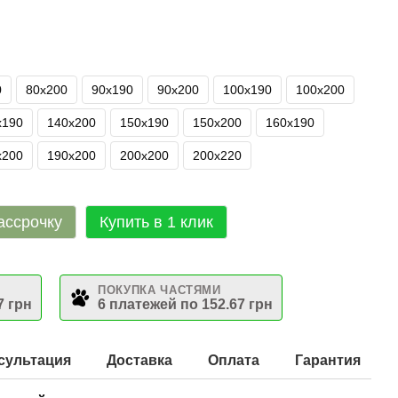
0
80х200
90х190
90х200
100х190
100х200
х190
140х200
150х190
150х200
160х190
х200
190х200
200х200
200х220
ассрочку
Купить в 1 клик
ПОКУПКА ЧАСТЯМИ
7 грн
6 платежей по 152.67 грн
сультация
Доставка
Оплата
Гарантия