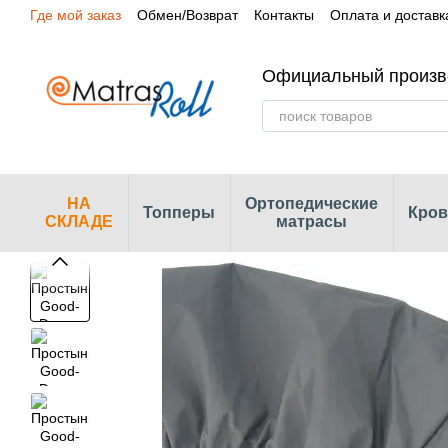
Где мой заказ
Обмен/Возврат
Контакты
Оплата и доставк
Перейти к основному контенту
Сертификаты
Наши магазины
Официальный произв
НА
Ортопедические
Топперы
Кров
СКЛАДЕ
матрасы