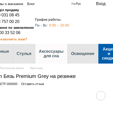
Вход
вы о магазине
Блог
Укр
Рус
 031 08 45
График работы:
 757 00 20
Пн - Вс:
9:00 – 20:00
00 33 52 06
езвонить вам?
Акци
рные
Аксессуары
Стулья
Освещение
и
а
для сна
скид
Постельное белье
Простыни
 Бязь Premium Grey на резинке
EETF-000000
Оставить отзыв