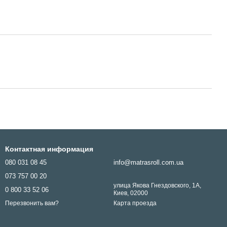
Контактная информация
080 031 08 45
info@matrasroll.com.ua
073 757 00 20
улица Якова Гнездовского, 1А,
0 800 33 52 06
Киев, 02000
Карта проезда
Перезвонить вам?