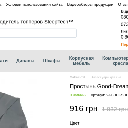
а
Условия использования сайта
Видеообзоры продукции
Отзы
080
одитель топперов SleepTech™
073
0 8
Пер
Корпусная
Компьюте
ати
Диваны
Шкафы
мебель
кресл
MatrasRoll
Аксессуары для сна
Простынь Good-Dream
В наличии
Артикул: 59-GDCGSH
916 грн
1 832 грн
Цвет