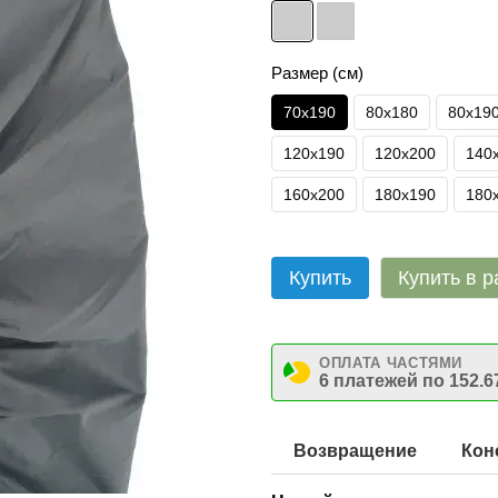
Размер (см)
70х190
80х180
80х19
120х190
120х200
140
160х200
180х190
180
Купить
Купить в р
ОПЛАТА ЧАСТЯМИ
6 платежей по 152.6
Возвращение
Кон