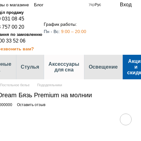
Вход
вы о магазине
Блог
Укр
Рус
 031 08 45
График работы:
 757 00 20
Пн - Вс:
9:00 – 20:00
00 33 52 06
езвонить вам?
Акци
рные
Аксессуары
Стулья
Освещение
и
а
для сна
скид
Постельное белье
Пододеяльники
Dream Бязь Premium на молнии
000000
Оставить отзыв