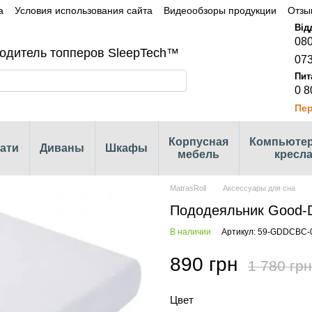
а
Условия использования сайта
Видеообзоры продукции
Отзы
080
одитель топперов SleepTech™
073
0 8
Пер
Корпусная
Компьюте
ати
Диваны
Шкафы
мебель
кресл
MatrasRoll
Аксессуары для сна
Пододеяльник Good-
В наличии
Артикул: 59-GDDCBC-
890 грн
1 780 грн
Цвет