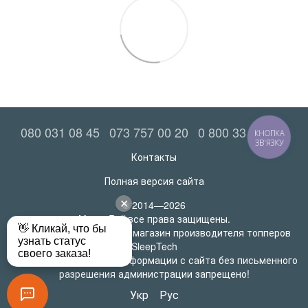
080 031 08 45
073 757 00 20
0 800 33 52 06
КНОПКА
ЗВ'ЯЗКУ
Контакты
Полная версия сайта
© 2014—2026
MatrasRoll все права защищены.
Официальный интернет-магазин производителя топперов
SleepTech
Любое использование информации с сайта без письменного
разрешения администрации запрещено!
Укр
Рус