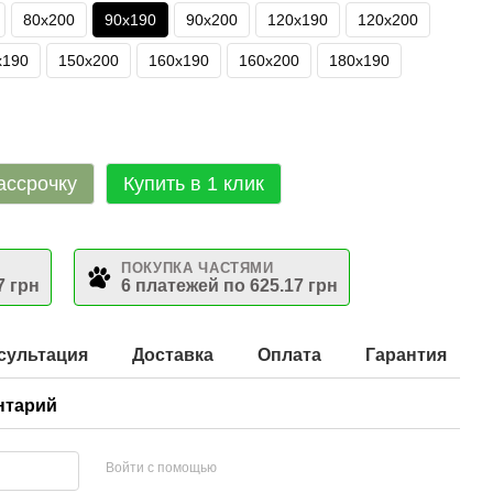
80х200
90х190
90х200
120х190
120х200
х190
150х200
160х190
160х200
180х190
ассрочку
Купить в 1 клик
ПОКУПКА ЧАСТЯМИ
7 грн
6 платежей по 625.17 грн
сультация
Доставка
Оплата
Гарантия
нтарий
Войти с помощью