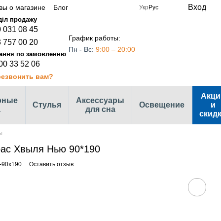
Вход
вы о магазине
Блог
Укр
Рус
 031 08 45
График работы:
 757 00 20
Пн - Вс:
9:00 – 20:00
00 33 52 06
езвонить вам?
Акци
рные
Аксессуары
Стулья
Освещение
и
а
для сна
скид
ы
ас Хвыля Нью 90*190
-90х190
Оставить отзыв