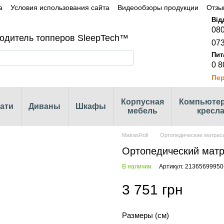
а
Условия использования сайта
Видеообзоры продукции
Отзы
080
одитель топперов SleepTech™
073
0 8
Пер
Корпусная
Компьюте
ати
Диваны
Шкафы
мебель
кресл
MatrasRoll
Ортопедические матрас
Ортопедический матр
В наличии
Артикул: 21365699950
3 751 грн
Размеры (см)