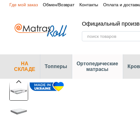
Где мой заказ
Обмен/Возврат
Контакты
Оплата и доставк
Перейти к основному контенту
Сертификаты
Наши магазины
Официальный произв
НА
Ортопедические
Топперы
Кров
СКЛАДЕ
матрасы