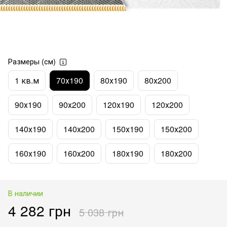
Размеры (см)
1 кв.м
70х190
80х190
80х200
90х190
90х200
120х190
120х200
140х190
140х200
150х190
150х200
160х190
160х200
180х190
180х200
В наличии
4 282 грн
5 038 грн