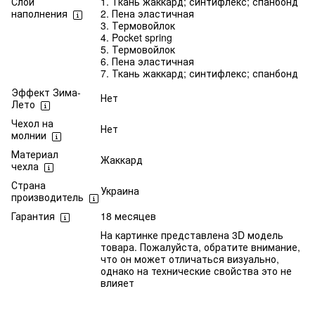
Слои
1. Ткань жаккард; синтифлекс; спанбонд
наполнения
2. Пена эластичная
3. Термовойлок
4. Pocket spring
5. Термовойлок
6. Пена эластичная
7. Ткань жаккард; синтифлекс; спанбонд
Эффект Зима-
Нет
Лето
Чехол на
Нет
молнии
Материал
Жаккард
чехла
Страна
Украина
производитель
Гарантия
18 месяцев
На картинке представлена 3D модель
товара. Пожалуйста, обратите внимание,
что он может отличаться визуально,
однако на технические свойства это не
влияет