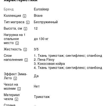
Бренд
Eurosleep
Коллекция
Brave
Тип матраса
Беспружинный
Высота, см
12
Нагрузка на 1
спальное
до 130 кг
место
Жесткость
3/5
Слои
1. Ткань трикотаж; синтифлекс; спанбонд
наполнения
2. Пена Flexy
3. Кокосовая койра
4. Ткань трикотаж; синтифлекс; спанбонд
Эффект Зима-
Да
Лето
Чехол на
Нет
молнии
Материал
Трикотаж
чехла
Страна