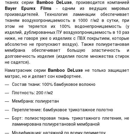
тканях серии
Bamboo DeLuxe
, производится компанией
Bayer Epurex Films
- одним из ведущих мировых
производителей. Технология ламинации обеспечивает
тканям воздухопроницаемость в 1000 г/м2 в сутки, при
этом не теряется их 100% водонепроницаемость (у
изделий, дублированных ПУ воздухопроницаемость в 10 раз
ниже, не говоря уже о изделиях с ПВХ покрытием, которые
абсолютно не пропускают воздух). Также полиуретановая
мембрана обеспечивает большую эластичность и
долговечность изделия (изделия после множества стирок
не садятся).
Наматрасник серии
Bamboo DeLuxe
не только защищает
матрас, но и делает сон комфортнее.
Состав ткани: 100% бамбуковое волокно
Плотность: 200 г/м2
Мембрана: полиуретан
Переплетение: бамбуковое трикотажное полотно
Борт: полиэстеровая ткань трикотажного плетения, не
ламинирована полиуретановой мембраной
Модификация: натяжной по всему периметру