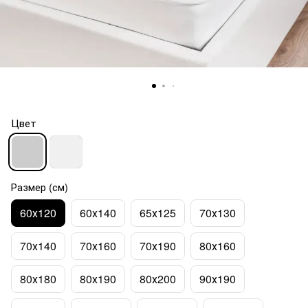
Цвет
Размер (см)
60х120
60х140
65х125
70х130
70х140
70х160
70х190
80х160
80х180
80х190
80х200
90х190