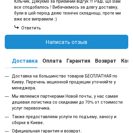
Юльчик, Дякуємо за приємний відгук !!! Раді, що Вам
все сподобалось ! Вибачаємось за довгу доставку,
були в цей період деякі технічні складнощі, проте ми
вже все виправили :)
Ответить
Написать отзыв
Доставка
Оплата
Гарантия
Возврат
Кон
Доставка на большинство товаров БЕСПЛАТНАЯ по
Киеву. Перечень акционной продукции уточняйте у
менеджера.
Мы являемся партнерами Новой почты, у нас самая
дешевая логистика со скидками до 70% от стоимости
услуг перевозчика.
Также предоставляем услуги по подъему, заносу и
сборке в Киеве.
Официальная гарантия и возврат.