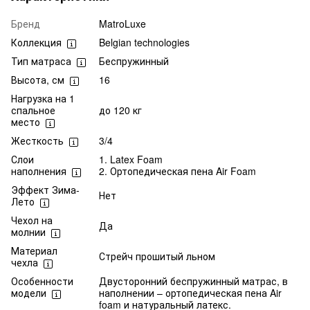
Бренд
MatroLuxe
Коллекция
Belgian technologies
Тип матраса
Беспружинный
Высота, см
16
Нагрузка на 1
спальное
до 120 кг
место
Жесткость
3/4
Слои
1. Latex Foam
наполнения
2. Ортопедическая пена Air Foam
Эффект Зима-
Нет
Лето
Чехол на
Да
молнии
Материал
Стрейч прошитый льном
чехла
Особенности
Двусторонний беспружинный матрас, в
модели
наполнении – ортопедическая пена Air
foam и натуральный латекс.