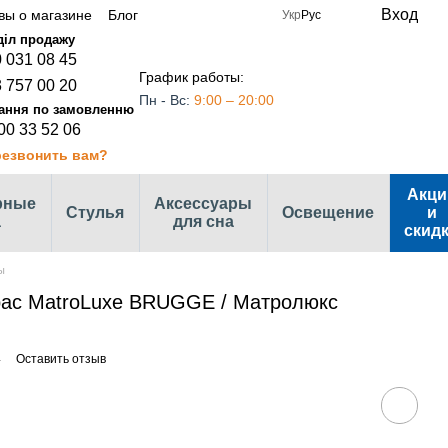
Вход
вы о магазине
Блог
Укр
Рус
 031 08 45
График работы:
 757 00 20
Пн - Вс:
9:00 – 20:00
00 33 52 06
езвонить вам?
Акци
рные
Аксессуары
Стулья
Освещение
и
а
для сна
скид
ы
рас MatroLuxe BRUGGE / Матролюкс
4
Оставить отзыв