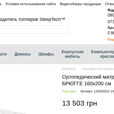
а
Условия использования сайта
Видеообзоры продукции
Отзы
080
одитель топперов SleepTech™
073
0 8
Пер
Корпусная
Компьюте
ати
Диваны
Шкафы
мебель
кресл
MatrasRoll
Ортопедические матрас
Ортопедический мат
БРЮГГЕ 160x200 см
Под заказ
Артикул: 125062021-1
13 503 грн