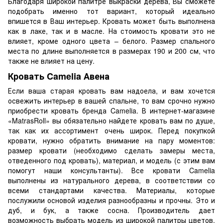
Благодаря широкой палитре выкраски дерева, Вы сможете
подобрать именно тот вариант, который идеально
впишется в Ваш интерьер. Кровать может быть выполнена
как в лаке, так и в масле. На стоимость кровати это не
влияет, кроме одного цвета – белого. Размер спального
места по длине выполняется в размерах 190 и 200 см, что
также не влияет на цену.
Кровать Camelia Авена
Если ваша старая кровать вам надоела, и вам хочется
освежить интерьер в вашей спальне, то вам срочно нужно
приобрести кровать бренда Camelia. В интернет-магазине
«MatrasRoll» вы обязательно найдете кровать вам по душе,
так как их ассортимент очень широк. Перед покупкой
кровати, нужно обратить внимание на пару моментов:
размер кровати (необходимо сделать замеры места,
отведенного под кровать), материал, и модель (с этим вам
помогут наши консультанты). Все кровати Camelia
выполнены из натурального дерева, в соответствии со
всеми стандартами качества. Материалы, которые
послужили основой изделия разнообразны и прочны. Это и
дуб, и бук, а также сосна. Производитель дает
возможность выбрать модель из широкой палитры цветов.