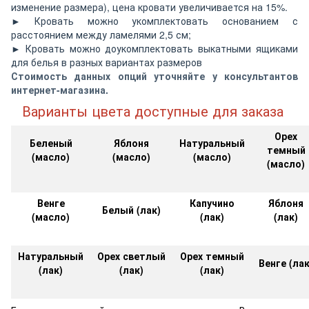
изменение размера), цена кровати увеличивается на 15%.
► Кровать можно укомплектовать основанием с
расстоянием между ламелями 2,5 см;
► Кровать можно доукомплектовать выкатными ящиками
для белья в разных вариантах размеров
Стоимость данных опций уточняйте у консультантов
интернет-магазина.
Варианты цвета доступные для заказа
Орех
Беленый
Яблоня
Натуральный
темный
(масло)
(масло)
(масло)
(масло)
Венге
Капучино
Яблоня
Белый (лак)
(масло)
(лак)
(лак)
Натуральный
Орех светлый
Орех темный
Венге (лак
(лак)
(лак)
(лак)