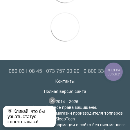
080 031 08 45
073 757 00 20
0 800 33 52 06
КНОПКА
ЗВ'ЯЗКУ
Контакты
Полная версия сайта
© 2014—2026
MatrasRoll все права защищены.
Официальный интернет-магазин производителя топперов
SleepTech
Любое использование информации с сайта без письменного