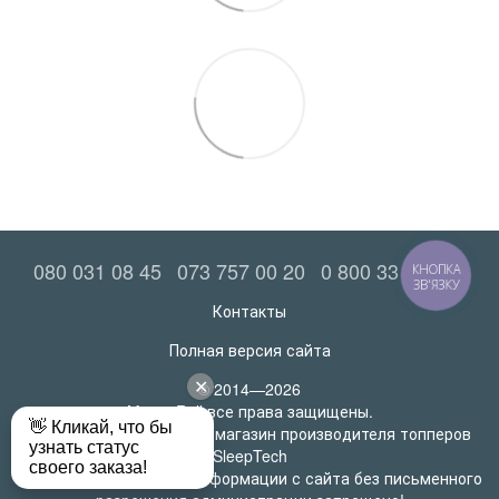
080 031 08 45
073 757 00 20
0 800 33 52 06
КНОПКА
ЗВ'ЯЗКУ
Контакты
Полная версия сайта
© 2014—2026
MatrasRoll все права защищены.
Официальный интернет-магазин производителя топперов
SleepTech
Любое использование информации с сайта без письменного