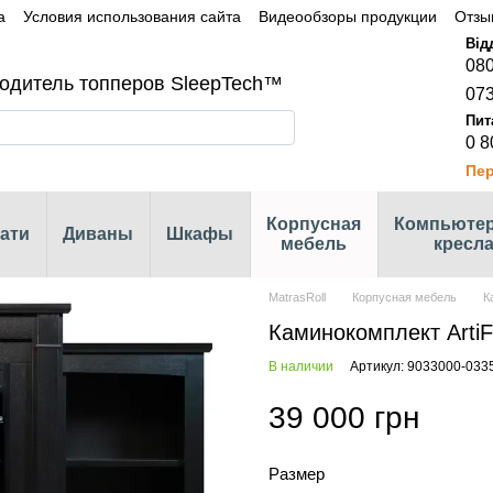
а
Условия использования сайта
Видеообзоры продукции
Отзы
080
одитель топперов SleepTech™
073
0 8
Пер
Корпусная
Компьюте
ати
Диваны
Шкафы
мебель
кресл
MatrasRoll
Корпусная мебель
К
Каминокомплект Arti
В наличии
Артикул: 9033000-03
39 000 грн
Размер