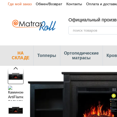
Где мой заказ
Обмен/Возврат
Контакты
Оплата и доставк
Перейти к основному контенту
Сертификаты
Наши магазины
Официальный произв
НА
Ортопедические
Топперы
Кров
СКЛАДЕ
матрасы