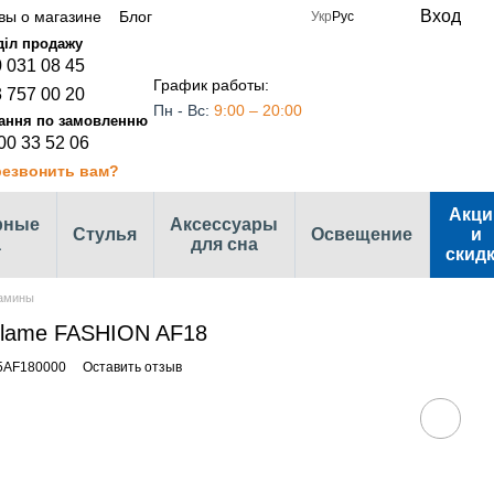
Вход
вы о магазине
Блог
Укр
Рус
 031 08 45
График работы:
 757 00 20
Пн - Вс:
9:00 – 20:00
00 33 52 06
езвонить вам?
Акци
рные
Аксессуары
Стулья
Освещение
и
а
для сна
скид
амины
Flame FASHION AF18
35AF180000
Оставить отзыв