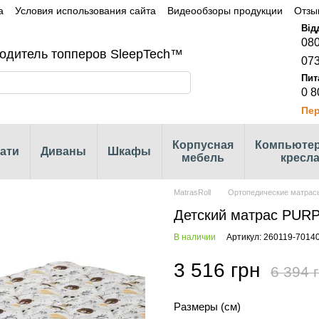
а
Условия использования сайта
Видеообзоры продукции
Отзы
080
одитель топперов SleepTech™
073
0 8
Пер
Корпусная
Компьюте
ати
Диваны
Шкафы
мебель
кресл
MatrasRoll
Ортопедические матрас
Детский матрас PURP
В наличии
Артикул: 260119-7014
3 516 грн
6 394 
Размеры (см)