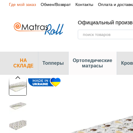
Где мой заказ
Обмен/Возврат
Контакты
Оплата и доставк
Перейти к основному контенту
Сертификаты
Наши магазины
Официальный произв
НА
Ортопедические
Топперы
Кров
СКЛАДЕ
матрасы