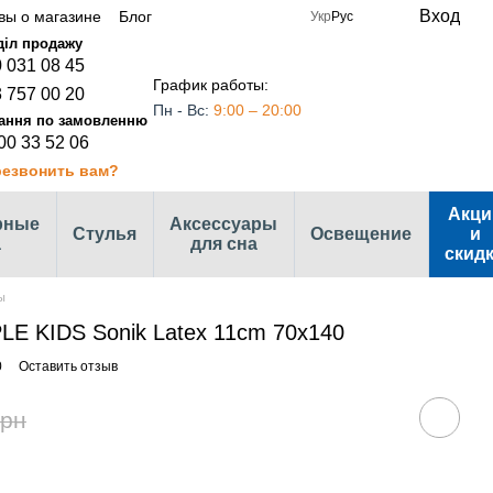
Вход
вы о магазине
Блог
Укр
Рус
 031 08 45
График работы:
 757 00 20
Пн - Вс:
9:00 – 20:00
00 33 52 06
езвонить вам?
Акци
рные
Аксессуары
Стулья
Освещение
и
а
для сна
скид
ы
LE KIDS Sonik Latex 11сm 70х140
0
Оставить отзыв
грн