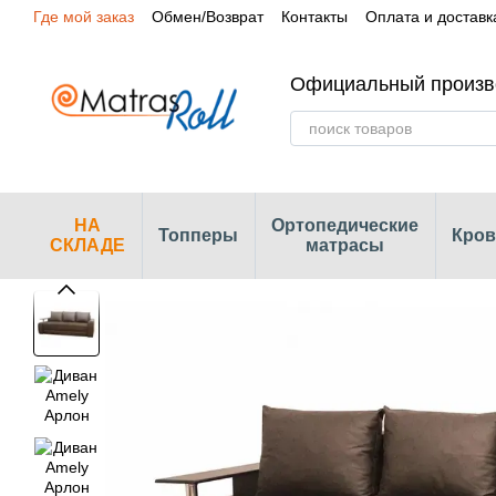
Где мой заказ
Обмен/Возврат
Контакты
Оплата и доставк
Перейти к основному контенту
Сертификаты
Наши магазины
Официальный произв
НА
Ортопедические
Топперы
Кров
СКЛАДЕ
матрасы