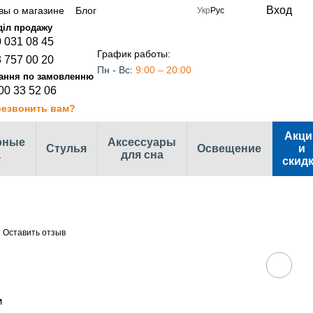
Вход
вы о магазине
Блог
Укр
Рус
 031 08 45
График работы:
 757 00 20
Пн - Вс:
9:00 – 20:00
00 33 52 06
езвонить вам?
Акци
рные
Аксессуары
Стулья
Освещение
и
а
для сна
скид
Оставить отзыв
м