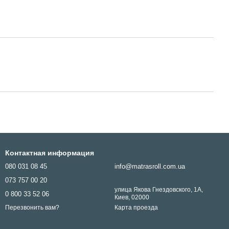
Контактная информация
080 031 08 45
info@matrasroll.com.ua
073 757 00 20
улица Якова Гнездовского, 1А,
0 800 33 52 06
Киев, 02000
Карта проезда
Перезвонить вам?