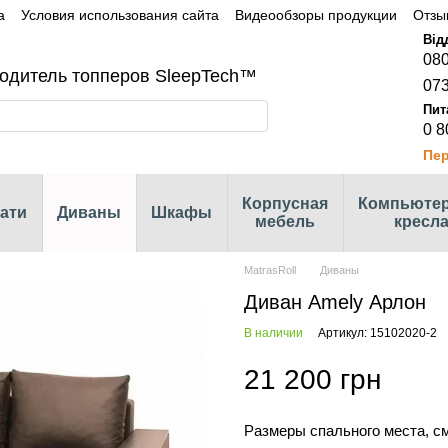
а
Условия использования сайта
Видеообзоры продукции
Отзы
080
одитель топперов SleepTech™
073
0 8
Пер
Корпусная
Компьюте
ати
Диваны
Шкафы
мебель
кресл
MatrasRoll
Диваны
Диван Amely Арлон
В наличии
Артикул: 15102020-2
21 200 грн
Размеры спального места, с