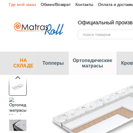
Где мой заказ
Обмен/Возврат
Контакты
Оплата и доставк
Перейти к основному контенту
Сертификаты
Наши магазины
Официальный произв
НА
Ортопедические
Топперы
Кров
СКЛАДЕ
матрасы