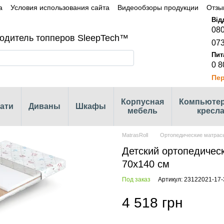
а
Условия использования сайта
Видеообзоры продукции
Отзы
080
одитель топперов SleepTech™
073
0 8
Пер
Корпусная
Компьюте
ати
Диваны
Шкафы
мебель
кресл
MatrasRoll
Ортопедические матрас
Детский ортопедическ
70х140 см
Под заказ
Артикул: 23122021-17-
4 518 грн