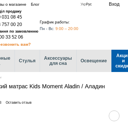
Вход
вы о магазине
Блог
Укр
Рус
 031 08 45
График работы:
 757 00 20
Пн - Вс:
9:00 – 20:00
00 33 52 06
езвонить вам?
Акци
рные
Аксессуары
Стулья
Освещение
и
а
для сна
скид
ы
ий матрас Kids Moment Aladin / Аладин
3
Оставить отзыв