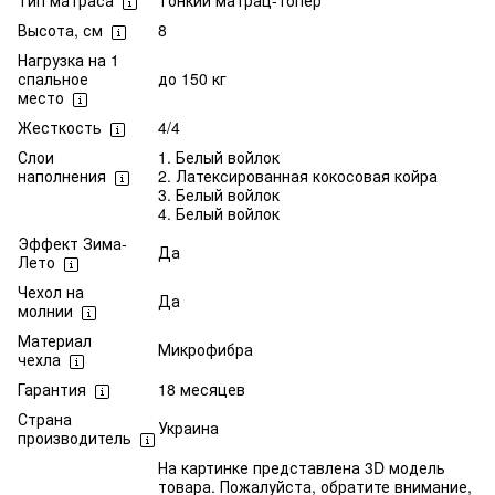
Тип матраса
Тонкий матрац-топер
Высота, см
8
Нагрузка на 1
спальное
до 150 кг
место
Жесткость
4/4
Слои
1. Белый войлок
наполнения
2. Латексированная кокосовая койра
3. Белый войлок
4. Белый войлок
Эффект Зима-
Да
Лето
Чехол на
Да
молнии
Материал
Микрофибра
чехла
Гарантия
18 месяцев
Страна
Украина
производитель
На картинке представлена 3D модель
товара. Пожалуйста, обратите внимание,