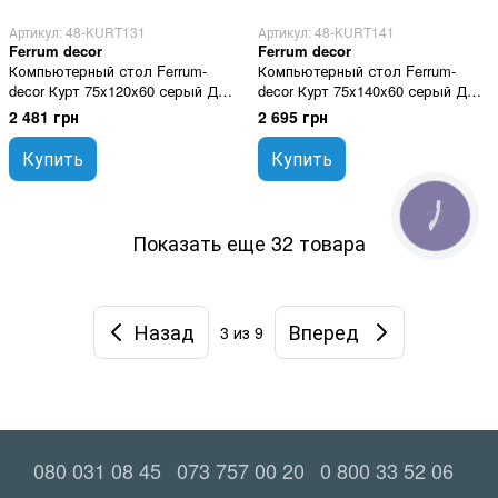
Артикул: 48-KURT131
Артикул: 48-KURT141
Ferrum decor
Ferrum decor
Компьютерный стол Ferrum-
Компьютерный стол Ferrum-
decor Курт 75x120x60 серый ДСП
decor Курт 75x140x60 серый ДСП
Белое 16мм
Белое 16мм
2 481 грн
2 695 грн
Купить
Купить
КНОПКА
ЗВ'ЯЗКУ
Показать еще 32 товара
Назад
Вперед
3
из 9
080 031 08 45
073 757 00 20
0 800 33 52 06