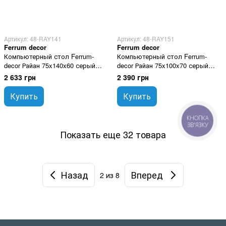
Артикул: 48-RAY141
Артикул: 48-RAY151
Ferrum decor
Ferrum decor
Компьютерный стол Ferrum-
Компьютерный стол Ferrum-
decor Райан 75x140x60 серый
decor Райан 75x100x70 серый
ДСП Белое 16мм
ДСП Белое 16мм
2 633 грн
2 390 грн
Купить
Купить
КНОПКА
ЗВ'ЯЗКУ
Показать еще 32 товара
Назад
Вперед
2
из 8