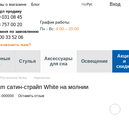
Вход
вы о магазине
Блог
Укр
Рус
 031 08 45
График работы:
 757 00 20
Пн - Вс:
9:00 – 20:00
00 33 52 06
езвонить вам?
Акци
рные
Аксессуары
Стулья
Освещение
и
а
для сна
скид
Постельное белье
Наволочки
m сатин-страйп White на молнии
C-000000
Оставить отзыв