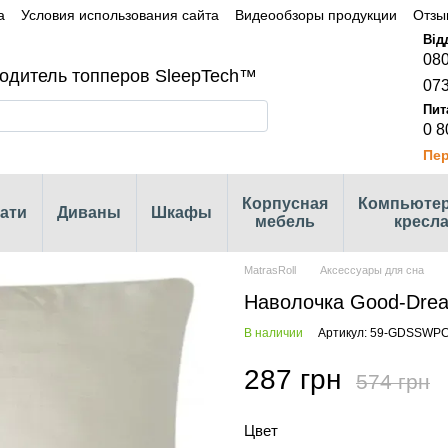
а
Условия использования сайта
Видеообзоры продукции
Отзы
080
одитель топперов SleepTech™
073
0 8
Пер
Корпусная
Компьюте
ати
Диваны
Шкафы
мебель
кресл
MatrasRoll
Аксессуары для сна
Наволочка Good-Drea
В наличии
Артикул: 59-GDSSWP
287 грн
574 грн
Цвет