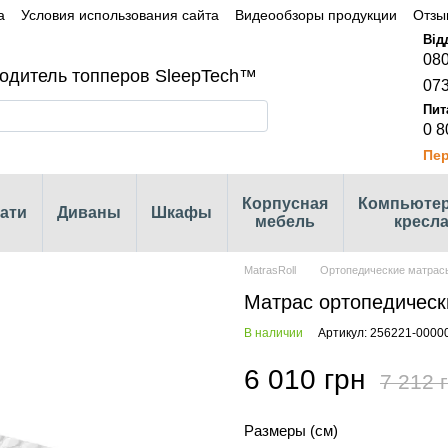
а
Условия использования сайта
Видеообзоры продукции
Отзы
080
одитель топперов SleepTech™
073
0 8
Пер
Корпусная
Компьюте
ати
Диваны
Шкафы
мебель
кресл
MatrasRoll
Ортопедические матрас
Матрас ортопедически
В наличии
Артикул: 256221-0000
6 010 грн
7 212 
Размеры (см)