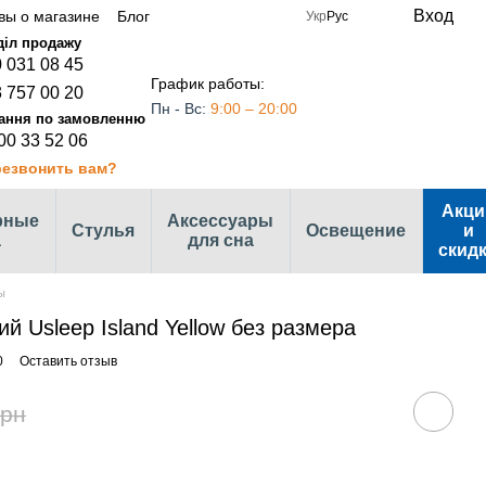
Вход
вы о магазине
Блог
Укр
Рус
 031 08 45
График работы:
 757 00 20
Пн - Вс:
9:00 – 20:00
00 33 52 06
езвонить вам?
Акци
рные
Аксессуары
Стулья
Освещение
и
а
для сна
скид
ы
й Usleep Island Yellow без размера
0
Оставить отзыв
грн